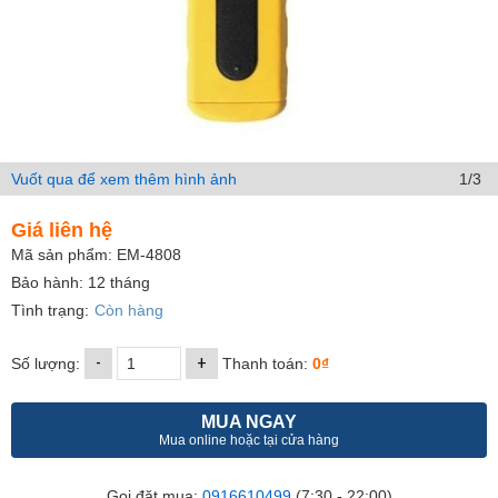
Vuốt qua để xem thêm hình ảnh
1/3
Giá liên hệ
Mã sản phẩm: EM-4808
Bảo hành: 12 tháng
Tình trạng:
Còn hàng
-
+
Số lượng:
Thanh toán:
0₫
MUA NGAY
Mua online hoặc tại cửa hàng
Gọi đặt mua:
0916610499
(7:30 - 22:00)