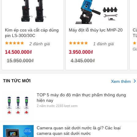
Kìm ép cos và cắt cáp dùng
Máy đột lỗ thủy lực MHP-20
Cả
pin LS-300/30C
T
2 đánh giá
1 đánh giá
Gi
14.500.000₫
3.950.000₫
15.950.000₫
4.345.000₫
TIN TỨC MỚI
Xem thêm
TOP 5 máy đo độ mặn thực phẩm thông dụng
hiện nay
2 năm trước
2193 lượt xem
Camera quan sát dưới nước là gì? Các loại
camera quan sát dưới nước