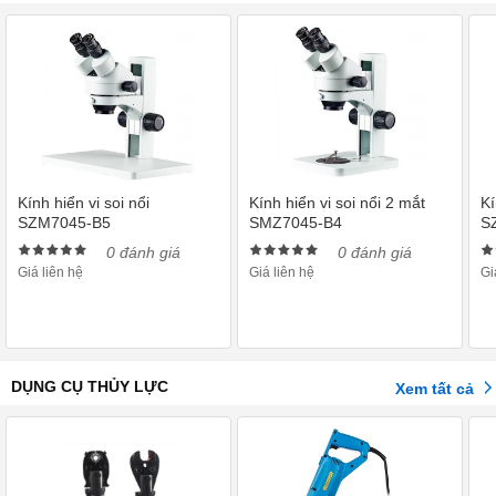
Kính hiển vi soi nổi
Kính hiển vi soi nổi 2 mắt
Kí
SZM7045-B5
SMZ7045-B4
S
0 đánh giá
0 đánh giá
Giá liên hệ
Giá liên hệ
Gi
DỤNG CỤ THỦY LỰC
Xem tất cả