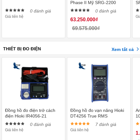
Phase II Mỹ SRG-2200
S
0 đánh giá
0 đánh giá
Giá liên hệ
Gi
63.250.000₫
69.575.000₫
THIẾT BỊ ĐO ĐIỆN
Xem tất cả
Đồng hồ đo điện trở cách
Đồng hồ đo vạn năng Hioki
A
điện Hioki IR4056-21
DT4256 True RMS
1
0 đánh giá
7 đánh giá
Giá liên hệ
Giá liên hệ
1