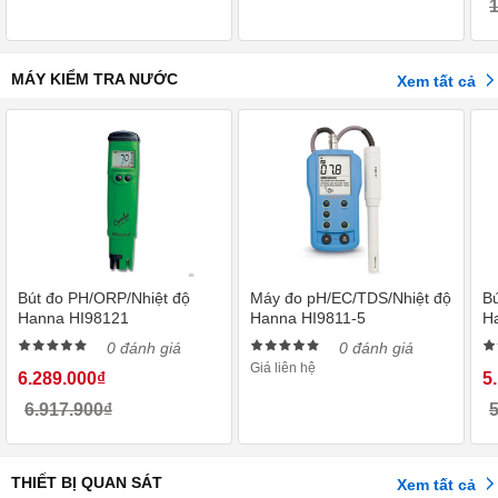
1
MÁY KIỂM TRA NƯỚC
Xem tất cả
Bút đo PH/ORP/Nhiệt độ
Máy đo pH/EC/TDS/Nhiệt độ
B
Hanna HI98121
Hanna HI9811-5
H
0 đánh giá
0 đánh giá
Giá liên hệ
6.289.000₫
5
6.917.900₫
5
THIẾT BỊ QUAN SÁT
Xem tất cả