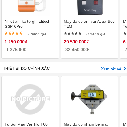
Nhiệt ẩm kế tự ghi Elitech
Máy đo độ ẩm vải Aqua-Boy
Má
GSP-6Pro
TEMI
T
2 đánh giá
0 đánh giá
1.250.000₫
29.500.000₫
6
1.375.000₫
32.450.000₫
7
THIẾT BỊ ĐO CHÍNH XÁC
Xem tất cả
Tủ Soi Màu Vải Tilo T60
Máy đo độ nhám bề mặt
M