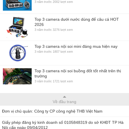
3 năm trước
2002 lượt xem
Top 3 camera dưới nước dùng để câu cá HOT
2026
3 năm trước
3276 lượt xem
Top 3 camera nội soi mini đáng mua hiện nay
3 năm trước
1807 lượt xem
Top 3 camera nội soi buồng đốt tốt nhất trên thị
trường
3 năm trước
1721 lượt xem
Về đầu trang
Đơn vị chủ quản: Công ty CP công nghệ THB Việt Nam
Giấy phép đăng ký kinh doanh số 0105848319 do sở KHĐT TP Hà
Nội cấp ngày 09/04/2012