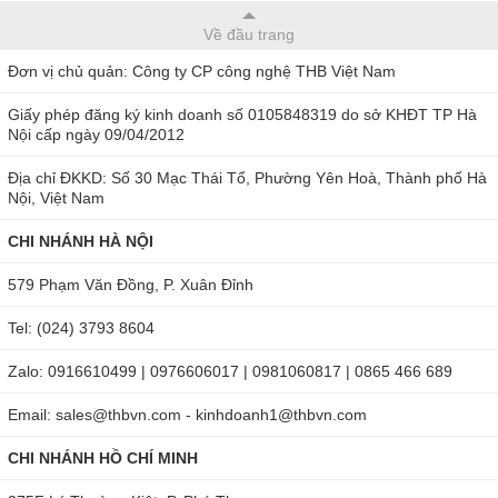
thời gian lấy mẫu nhanh, thời gian sử dụng lâu… sẽ giúp công việc
Về đầu trang
của bạn trở nên nhẹ nhàng, hiệu quả.
Đơn vị chủ quản: Công ty CP công nghệ THB Việt Nam
Máy đo cường độ ánh sáng được THB nhập khẩu chính hãng, chất
Giấy phép đăng ký kinh doanh số 0105848319 do sở KHĐT TP Hà
lượng đảm bảo với bảo hành đến 12 tháng. THB cam kết sản
Nội cấp ngày 09/04/2012
phẩm được bán với giá ưu đãi nhất. Vì vậy quý khách hàng có nhu
Địa chỉ ĐKKD: Số 30 Mạc Thái Tổ, Phường Yên Hoà, Thành phố Hà
cầu mua may do cuong do anh sang và cần được tư vấn cụ thể thì
Nội, Việt Nam
xin hãy liên hệ với chúng tôi để được tư vấn cụ thể nhất.
CHI NHÁNH HÀ NỘI
579 Phạm Văn Đồng, P. Xuân Đỉnh
Tel: (024) 3793 8604
Zalo: 0916610499 | 0976606017 | 0981060817 | 0865 466 689
Email: sales@thbvn.com - kinhdoanh1@thbvn.com
CHI NHÁNH HỒ CHÍ MINH