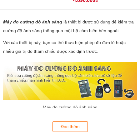
4.890.000₫
Máy đo cường độ ánh sáng
là thiết bị được sử dụng để kiểm tra
cường độ ánh sáng thông qua một bộ cảm biến bên ngoài.
Với các thiết bị này, bạn có thể thực hiện phép đo đơn lẻ hoặc
nhiều giá trị đo tham chiếu được xác định trước.
Máy đo cường độ ánh sáng
Các giá trị đo có thể được lưu trữ tự động ở bộ nhớ trong của máy
Đọc thêm
và bạn có thể xem trực tiếp qua màn hình LCD kích cỡ lớn.Ngoài
ra, phạm vi đo của các máy đo cường độ ánh sáng này rất rộng,