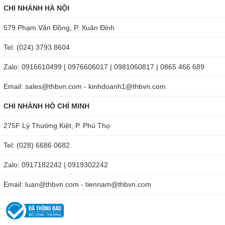
chính xác, tin cậy cao nhất.
CHI NHÁNH HÀ NỘI
Ứng dụng của máy đo bức xạ điện từ:
579 Phạm Văn Đồng, P. Xuân Đỉnh
Đo bức xạ điện từ môi trường: phòng ngủ, văn phòng, phòng
Tel: (024) 3793 8604
máy tính, phòng điều khiển, cáp, đường dây điện, màn hình...
Zalo: 0916610499 | 0976606017 | 0981060817 | 0865 466 689
Đo lường bức xạ điện từ được sử dụng trong các thiết bị điện:
Email: sales@thbvn.com - kinhdoanh1@thbvn.com
điện thoại di động, máy tính, TV, máy fax, máy điều hòa không
khí, tủ lạnh...
CHI NHÁNH HỒ CHÍ MINH
Băng tần kiểm tra rộng, thiết kế đáp ứng tiêu chuẩn Châu Âu
275F Lý Thường Kiệt, P. Phú Thọ
(132 x 69 x 29mm).
Tel: (028) 6686 0682
Zalo: 0917182242 | 0919302242
Email: luan@thbvn.com - tiennam@thbvn.com