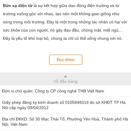
Bức xạ điện từ
là sự kết hợp giữa dao động điện trường và từ
trường vuông góc với nhau, tạo nên một không gian giống như
sóng trong môi trường. Đây là một trong những tác nhân có hại với
sức khỏe của con người, nó gây đau đầu, chóng mặt, mất ngủ,...
Đây là yếu tố khó loại bỏ, chúng ta chỉ có thể sống chung với nó.
Đọc thêm
Về đầu trang
Máy đo bức xạ điện từ.
Đơn vị chủ quản: Công ty CP công nghệ THB Việt Nam
Thiết bị đo bức xạ điện từ
là thiết bị cầm tay cho phép người
Giấy phép đăng ký kinh doanh số 0105848319 do sở KHĐT TP Hà
Nội cấp ngày 09/04/2012
dùng nhanh chóng nắm được lượng bức xạ điện từ từ các đồ dùng
điện tử để đảm bảo an toàn cho cuộc sống, sức khỏe của con
Địa chỉ ĐKKD: Số 30 Mạc Thái Tổ, Phường Yên Hoà, Thành phố Hà
Nội, Việt Nam
người. Máy có thời gian đáp ứng nhanh, cho kết quả đo với độ