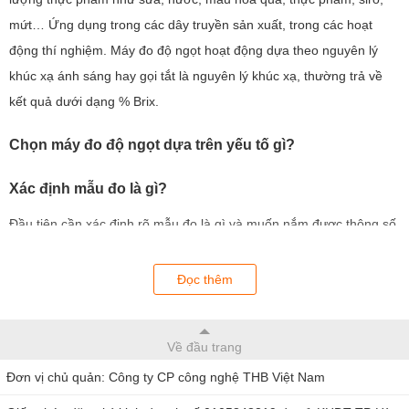
mứt… Ứng dụng trong các dây truyền sản xuất, trong các hoạt
động thí nghiệm. Máy đo độ ngọt hoạt động dựa theo nguyên lý
khúc xạ ánh sáng hay gọi tắt là nguyên lý khúc xạ, thường trả về
kết quả dưới dạng % Brix.
Chọn máy đo độ ngọt dựa trên yếu tố gì?
Xác định mẫu đo là gì?
Đầu tiên cần xác định rõ mẫu đo là gì và muốn nắm được thông số
gì từ việc kiểm tra mẫu. Ví dụ nếu muốn xác định nồng độ trong
mẫu dung dịch nước hoa quả thì nên mua khúc xạ kế đo nồng độ,
Đọc thêm
còn muốn kiểm tra độ ngọt trong thực phẩm như sốt, tương cà,
nước sốt cà chua, mứt, siro thì chọn máy đo độ brix.
Về đầu trang
Dải đo
Đơn vị chủ quản: Công ty CP công nghệ THB Việt Nam
Nhiều model chỉ khác nhau ở dải đo. Tùy vào mục đích sử dụng