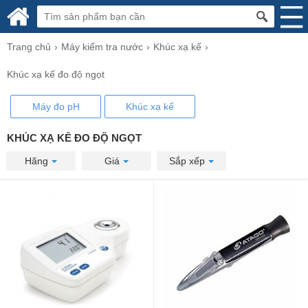
Trang chủ
Máy kiểm tra nước
Khúc xạ kế
Khúc xạ kế đo độ ngọt
Máy đo pH
Khúc xạ kế
KHÚC XẠ KẾ ĐO ĐỘ NGỌT
Hãng
Giá
Sắp xếp