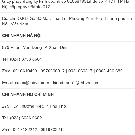
Giấy phép đăng ký kinh doanh số 0105848319 do sở KHĐT TP Hà
mà sẽ chọn máy đo độ đường có dải đo thích hợp nhất, đáp ứng
Nội cấp ngày 09/04/2012
tốt yêu cầu công việc, ví dụ:
Địa chỉ ĐKKD: Số 30 Mạc Thái Tổ, Phường Yên Hoà, Thành phố Hà
Nội, Việt Nam
0 – 55% Brix thích hợp để đo đường trong hoa quả hoặc các
loại đường đường Maltose, Isomalt.
CHI NHÁNH HÀ NỘI
0 – 85% Brix thích hợp để đo đường trong mật ong, đường
579 Phạm Văn Đồng, P. Xuân Đỉnh
nâu
Tel: (024) 3793 8604
Loại máy
Zalo: 0916610499 | 0976606017 | 0981060817 | 0865 466 689
Thiết bị đo độ ngọt được chia thành 2 dạng:
Email: sales@thbvn.com - kinhdoanh1@thbvn.com
Một là khúc xạ kế dạng quang năng, đo độ ngọt theo chỉ số
khúc xạ. Ưu điểm là giá rẻ, nhỏ gọn, dễ sử dụng, tiết kiệm.
CHI NHÁNH HỒ CHÍ MINH
Hai là máy đo độ ngọt dùng pin, đo độ ngọt theo độ dẫn
275F Lý Thường Kiệt, P. Phú Thọ
điện. Ưu điểm là tiện ích, dễ dùng và đọc két quả, đo được
Brix và cả nhiệt độ,...
Tel: (028) 6686 0682
Giá thành
Zalo: 0917182242 | 0919302242