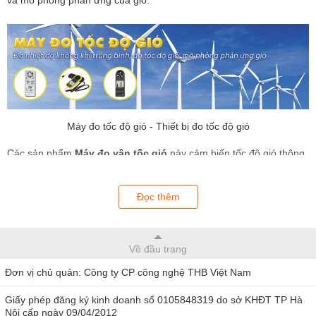
Máy đo tốc độ gió - Thiết bị đo tốc độ gió
Các sản phẩm
Máy đo vận tốc gió
này cảm biến tốc độ gió thông
qua cảm ứng từ hoặc cánh quạt nhựa với các thông số đo được
hiển thị trực tiếp trên màn hình LCD.
Đọc thêm
Máy đo tốc độ gió hay Thiết bị đo tốc độ gió do THB
cung cấp, bảo hành chính hãng từ nhà phân phối và
Về đầu trang
mang đến khách hàng với giá và chất lượng tốt nhất.
Đơn vị chủ quản: Công ty CP công nghệ THB Việt Nam
Giấy phép đăng ký kinh doanh số 0105848319 do sở KHĐT TP Hà
Nội cấp ngày 09/04/2012