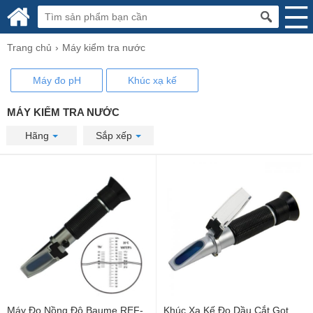
Trang chủ
Máy kiểm tra nước
Máy đo pH
Khúc xạ kế
MÁY KIỂM TRA NƯỚC
Hãng
Sắp xếp
Máy Đo Nồng Độ Baume REF-
Khúc Xạ Kế Đo Dầu Cắt Gọt