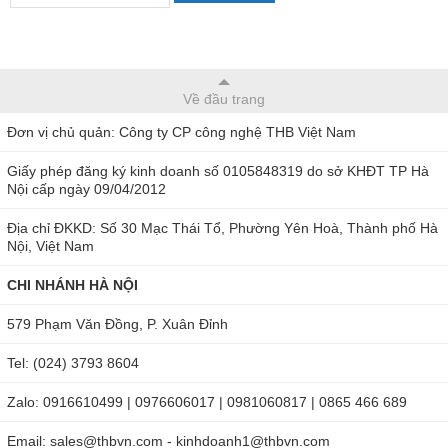
Về đầu trang
Hình ảnh khúc xạ kế đo độ ngọt RHB-20/32/80
Đơn vị chủ quản: Công ty CP công nghệ THB Việt Nam
Tại sao nên mua chọn khúc xạ kế RHB-
Giấy phép đăng ký kinh doanh số 0105848319 do sở KHĐT TP Hà
20/32/80?
Nội cấp ngày 09/04/2012
Địa chỉ ĐKKD: Số 30 Mạc Thái Tổ, Phường Yên Hoà, Thành phố Hà
Sản phẩm này thuộc thường hiệu Đài Loan - Total Meter,
Nội, Việt Nam
đây là thương hiệu chuyên sản xuất thiết bị đo môi trường
CHI NHÁNH HÀ NỘI
chất lượng cao, nhiều đơn vị tin tưởng lựa chọn.
579 Phạm Văn Đồng, P. Xuân Đỉnh
RHB-20/32/80 là
khúc xạ kế
cơ bản có cấu tạo rất đơn giản,
thân máy bằng nhôm nên trọng lượng nhẹ, không sử dụng
Tel: (024) 3793 8604
pin và không tiêu thụ điện năng, bảo vệ môi trường, mà thay
Zalo: 0916610499 | 0976606017 | 0981060817 | 0865 466 689
vào đó là đó dựa trên khúc xạ ánh sáng rất thông minh. Bút
Email: sales@thbvn.com - kinhdoanh1@thbvn.com
đo độ ngọt nhỏ gọn, có thể cho vào túi xách khi đi công tác.