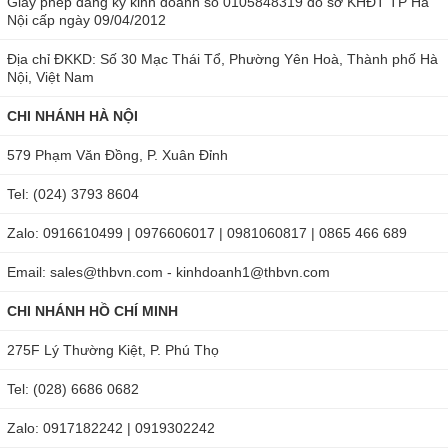
Giấy phép đăng ký kinh doanh số 0105848319 do sở KHĐT TP Hà
trường trong nhà, văn phòng, kho hàng, xưởng sản xuất.
Nội cấp ngày 09/04/2012
Hiện nay THB đã phân phối Nhiệt Kế, Ẩm Kế Điện Tử Không
Địa chỉ ĐKKD: Số 30 Mạc Thái Tổ, Phường Yên Hoà, Thành phố Hà
Nội, Việt Nam
Dây WeaPro hàng đầu thế giới.
CHI NHÁNH HÀ NỘI
579 Phạm Văn Đồng, P. Xuân Đỉnh
Tel: (024) 3793 8604
Zalo: 0916610499 | 0976606017 | 0981060817 | 0865 466 689
Email: sales@thbvn.com - kinhdoanh1@thbvn.com
CHI NHÁNH HỒ CHÍ MINH
275F Lý Thường Kiệt, P. Phú Thọ
Tel: (028) 6686 0682
Zalo: 0917182242 | 0919302242