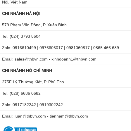
Nội, Việt Nam
Hiển thị các giai đoạn mặt trăng
CHI NHÁNH HÀ NỘI
Định dạng nhiệt độ theo độ °C / ° F
Nhiệt độ trong nhà: phạm vi 0 °C đến 50 °C, độ chính xác
579 Phạm Văn Đồng, P. Xuân Đỉnh
của xét nghiệm + 0,1 ° C, thời gian thử nghiệm là 30 giây.
Tel: (024) 3793 8604
Nhiệt độ ngoài trời: phạm vi -20 °C đến 60 °C, thời gian
thử nghiệm là 50 giây.
Zalo: 0916610499 | 0976606017 | 0981060817 | 0865 466 689
Độ ẩm trong nhà và ngoài trời: phạm vi phát hiện từ 20%
Email: sales@thbvn.com - kinhdoanh1@thbvn.com
đến 95%, độ chính xác của thử nghiệm 1%, thời gian
CHI NHÁNH HỒ CHÍ MINH
kiểm tra là 30 giây.
Cảm biến nhiệt độ phát sóng không dây RF ngoài trời:
275F Lý Thường Kiệt, P. Phú Thọ
Chấp nhận 3 kênh khác nhau cùng một lúc.
Tel: (028) 6686 0682
Có các dấu hiệu cho thấy điều kiện môi trường phù hợp
với con người.
Zalo: 0917182242 | 0919302242
Nút Max/Min để theo dõi nhiệt độ, độ ẩm cao nhất và thấp
Email: luan@thbvn.com - tiennam@thbvn.com
nhất
Ngày trong tuần được hiển thị theo 7 ngôn ngữ: Đan