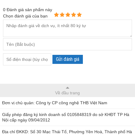
Trong văn phòng, nhà máy, xí nghiệp: Theo dõi chính xác
0
Đánh giá sản phẩm này
nhiệt độ, độ ẩm không khí trong môi trường giúp ta bảo
Chọn đánh giá của bạn
vệ môi trường sống tốt hơn và đồng thời làm giảm chi phí
vận hành thiết bị, giúp kéo dài tuổi thọ máy móc, linh kiện
điện tử...
Ngoài ra Nhiệt ẩm kế WeaPro còn hiển thị thời gian,
ngày tháng năm. Có thể thay thế cho chiếc đồng hồ treo
Gửi đánh giá
tường hay quyển lịch trong nhà, văn phòng bạn.
Tính năng của WeaPro WP-003
Có thêm đèn nền xanh thích hợp quan sát trong điều kiện
Về đầu trang
ánh sáng yếu
Đơn vị chủ quản: Công ty CP công nghệ THB Việt Nam
Có 6 phím chức năng: MODE, UP, DOWN, ALARM, MAN
Giấy phép đăng ký kinh doanh số 0105848319 do sở KHĐT TP Hà
/ MIN, SNZ / LIGHT.
Nội cấp ngày 09/04/2012
Dự báo bốn loại thời tiết: Nắng, ít mây, mây, và mưa.
Địa chỉ ĐKKD: Số 30 Mạc Thái Tổ, Phường Yên Hoà, Thành phố Hà
Hiển thị thời gian và lịch ngày tháng năm