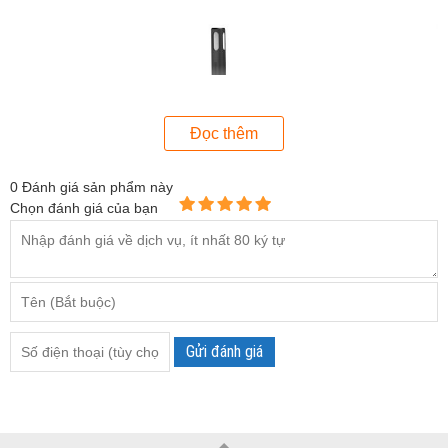
Đọc thêm
0
Đánh giá sản phẩm này
Chọn đánh giá của bạn
Máy đo độ ẩm Kimo HD50
Sản phẩm được dùng phổ biến trong việc đo nhiệt độ và độ
ẩm không khí. Cảm biến đo được lắp cố định trên máy. Thiết
Gửi đánh giá
bị có thang đo rộng, đáp ứng được nhiều phép đo trong
nhiều môi trường khác nhau. Ngoài ra, máy đo độ ẩm
này còn có tính năng hỗ trợ chức năng giữ giá trị Hold và tự