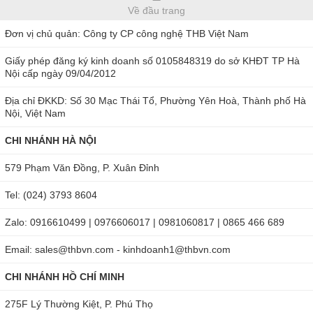
động tắt đèn. Giúp tiết kiệm pin, bảo vệ máy và tăng thời
Về đầu trang
gian sử dụng.
Đơn vị chủ quản: Công ty CP công nghệ THB Việt Nam
Nhiệt ẩm kế Kimo đạt các tiêu chuẩn: EMC2004/108/CE và
Giấy phép đăng ký kinh doanh số 0105848319 do sở KHĐT TP Hà
Nội cấp ngày 09/04/2012
EN 61010-1.
Địa chỉ ĐKKD: Số 30 Mạc Thái Tổ, Phường Yên Hoà, Thành phố Hà
Bộ sản phẩm bao gồm: Máy chính với đầu đo nhiệt độ, độ
Nội, Việt Nam
ẩm, giấy chứng nhận hiệu chuẩn của nhà máy, hướng dẫn
CHI NHÁNH HÀ NỘI
sử dụng, và túi đựng.
579 Phạm Văn Đồng, P. Xuân Đỉnh
Lưu ý khi sử dụng và bảo quản
Tel: (024) 3793 8604
Máy đo độ ẩm, nhiệt độ môi trường HD50 có cách dùng đơn
Zalo: 0916610499 | 0976606017 | 0981060817 | 0865 466 689
giản. Tuy nhiên, để máy luôn hoạt động ổn định và bền bỉ,
bạn cần lưu ý những vấn đề sau:
Email: sales@thbvn.com - kinhdoanh1@thbvn.com
Lắp pin cho máy theo đúng cực. Nếu không dùng đến
CHI NHÁNH HỒ CHÍ MINH
máy trong một thời gian dài, hãy tháo pin ra khỏi nguồn
275F Lý Thường Kiệt, P. Phú Thọ