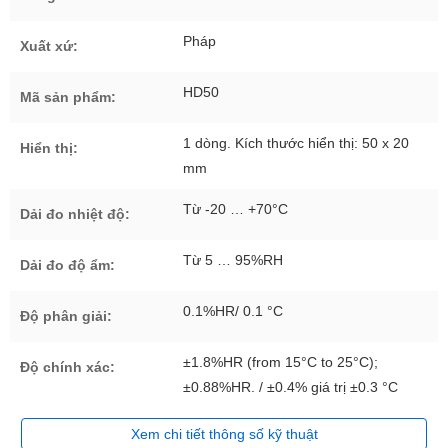
Pháp
Xuất xứ:
HD50
Mã sản phẩm:
1 dòng. Kích thước hiển thị: 50 x 20
Hiển thị:
mm
Từ -20 … +70°C
Dải đo nhiệt độ:
Từ 5 … 95%RH
Dải đo độ ẩm:
0.1%HR/ 0.1 °C
Độ phân giải:
±1.8%HR (from 15°C to 25°C);
Độ chính xác:
±0.88%HR. / ±0.4% giá trị ±0.3 °C
Xem chi tiết thông số kỹ thuật