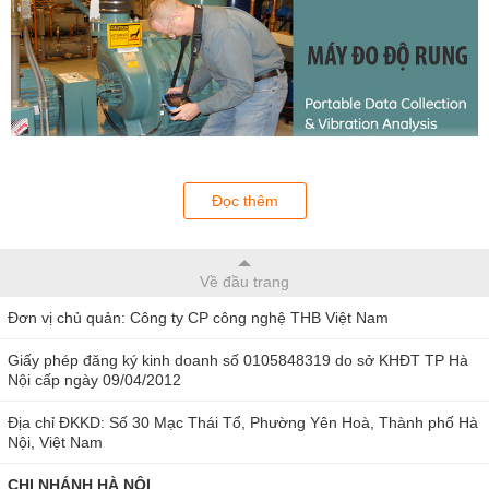
Máy đo độ rung
Đọc thêm
Máy đo độ rung động được dùng khắp nơi trên thế giới trong lĩnh
vực công nghiệp để phát hiện lỗi trong máy, lên kế hoạch sửa chữa
máy móc, và giữ cho máy móc chạy đúng chức năng, không hư
Về đầu trang
hỏng trong thời gian lâu nhất.
Đơn vị chủ quản: Công ty CP công nghệ THB Việt Nam
Máy móc dùng để đo độ rung bao gồm mô-tơ, máy bơm, quạt, hộp
Giấy phép đăng ký kinh doanh số 0105848319 do sở KHĐT TP Hà
số, máy nén, tua-bin, băng chuyền, trục lăn, đầu máy, và các thiết
Nội cấp ngày 09/04/2012
bị máy có các thành phần xoay tròn.
Địa chỉ ĐKKD: Số 30 Mạc Thái Tổ, Phường Yên Hoà, Thành phố Hà
Ứng dụng của máy đo độ rung động
:
Nội, Việt Nam
Dùng để đo Máy mất cân bằng, Máy mất liên kết, Cộng hưởng,
CHI NHÁNH HÀ NỘI