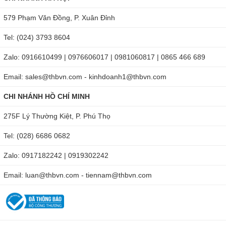
Trục bị cong, Rối hộp số, Rối khuôn lưỡi cắt, Rối chong chóng gió,
579 Phạm Văn Đồng, P. Xuân Đỉnh
Vòng tuần hoàn khép kín và sự cố lỗ hỏng, Hư hỏng mô-tơ, Hư
Tel: (024) 3793 8604
hỏng trục, Sự giãn cơ, Tốc độ máy ở mức báo động
Zalo: 0916610499 | 0976606017 | 0981060817 | 0865 466 689
Email: sales@thbvn.com - kinhdoanh1@thbvn.com
CHI NHÁNH HỒ CHÍ MINH
275F Lý Thường Kiệt, P. Phú Thọ
Tel: (028) 6686 0682
Zalo: 0917182242 | 0919302242
Email: luan@thbvn.com - tiennam@thbvn.com