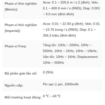
Acce: 0.1 ~ 205,6 m / s 2 (đỉnh); Velo:
Phạm vi thử nghiệm
0.1 ~ 400.0 mm / s (RMS); Disp: 0.001
(Metric):
~ 9.0 mm (đỉnh-đỉnh)
Acce: 0.01 ~ 22.00 g (đỉnh); Velo: 0.01
Phạm vi thử nghiệm
~ 15.75 trong / s (RMS); Disp: 0.1 ~
(Imperial):
356,3 triệu (đỉnh-đỉnh)
Tăng tốc: 10Hz ~ 200Hz, 10Hz ~
Phạm vi Freq:
500Hz, 10Hz ~ 1KHz, 10Hz ~ 10kHz;
Vận tốc: 10Hz ~ 1KHz; Displacement:
10Hz ~ 500Hz
0.25Hz
Độ phân giải tần số:
Pin sạc Li pin, 1500mAh
Nguồn cấp:
0 ℃ ~ 40 ℃
Môi trường hoạt động: