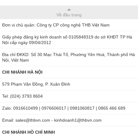
cầu của GB 13823.3. Máy đo độ rung HG-6380 được sử
dụng rộng rãi trong các máy móc, điện, luyện kim, ô tô và
Về đầu trang
các lĩnh vực công nghiệp khác. Đồng thời, máy cũng được
Đơn vị chủ quản: Công ty CP công nghệ THB Việt Nam
dùng trong những thử nghiệm rung động trong chuyển động
quay và pít tông máy.
Giấy phép đăng ký kinh doanh số 0105848319 do sở KHĐT TP Hà
Nội cấp ngày 09/04/2012
Bộ tiêu chuẩn
Địa chỉ ĐKKD: Số 30 Mạc Thái Tổ, Phường Yên Hoà, Thành phố Hà
Nội, Việt Nam
Đơn vị chính: 1pc
Adapters điện (Đầu vào: 220V / 50Hz, đầu ra: 9V /
CHI NHÁNH HÀ NỘI
1000mA): 1pc
579 Phạm Văn Đồng, P. Xuân Đỉnh
Cảm biến áp điện: 1pc
Ghế từ (với 2 bu lông): 1pc
Tel: (024) 3793 8604
HDSD: 1pc
Zalo: 0916610499 | 0976606017 | 0981060817 | 0865 466 689
Cáp kết nối: 1pc
Email: sales@thbvn.com - kinhdoanh1@thbvn.com
Hộp đựng: 1pc
CHI NHÁNH HỒ CHÍ MINH
Phụ kiện tùy chọn