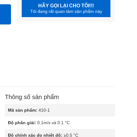
HÃY GỌI LẠI CHO TÔI!!!
Tôi đang rất quan tâm sản phẩm này
Thông số sản phẩm
Mã sản phẩm:
410-1
Độ phân giải:
0.1m/s và 0.1 °C
Độ chính xác đo nhiệt độ:
±0.5 °C