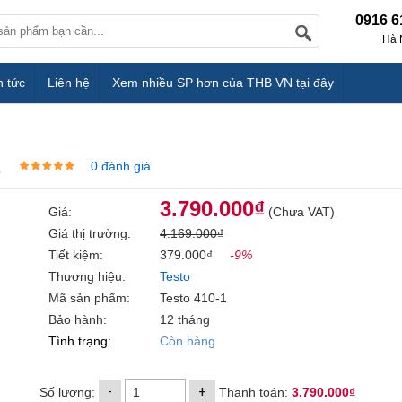
0916 6
Hà 
n tức
Liên hệ
Xem nhiều SP hơn của THB VN tại đây
1
0 đánh giá
3.790.000₫
Giá:
(Chưa VAT)
Giá thị trường:
4.169.000₫
Tiết kiệm:
379.000₫
-9%
Thương hiệu:
Testo
Mã sản phẩm:
Testo 410-1
Bảo hành:
12 tháng
Tình trạng:
Còn hàng
-
+
Số lượng:
Thanh toán:
3.790.000₫