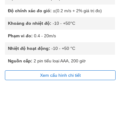
Độ chính xác đo gió:
±(0.2 m/s + 2% giá trị đo)
Khoảng đo nhiệt độ:
-10 - +50°C
Phạm vi đo:
0.4 - 20m/s
Nhiệt độ hoạt động:
-10 - +50 °C
Nguồn cấp:
2 pin tiểu loại AAA, 200 giờ
Xem cấu hình chi tiết
y ghi dữ liệu độ
Nhiệt Kế Có Đầu Dò
Máy Đo Độ Ẩm Bê
 và nhiệt độ
Bằng Kim Loại
Tông Dùng Cảm Ứng
xtech RHT20
SM6806A
MS310
.211.200₫
4.100.000₫
3.900.000₫