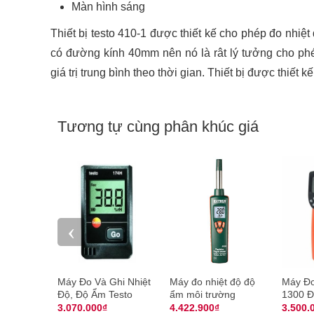
Màn hình sáng
Thiết bị testo 410-1 được thiết kế cho phép đo nhiệ
có đường kính 40mm nên nó là rât lý tưởng cho phép k
giá trị trung bình theo thời gian. Thiết bị được thiết 
Tương tự cùng phân khúc giá
‹
Máy Đo Và Ghi Nhiệt
Máy đo nhiệt độ độ
Máy Đo
Độ, Độ Ẩm Testo
ẩm môi trường
1300 Đ
174H
Extech RH390
DT801
3.070.000₫
4.422.900₫
3.500.