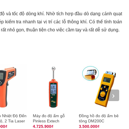
t độ và tốc độ dòng khí. Nhờ tích hợp đầu dò dạng cánh quạt
iểm tra nhanh tại vị trí các lỗ thông khí. Có thể tính toán
kế rất nhỏ gọn, thuận tiện cho việc cầm tay và rất dễ sử dụng.
›
 Nhiệt Độ Đến
Máy đo độ ẩm gỗ
Đồng hồ đo độ ẩm bê
Má
ộ, 2 Tia Laser
Pinless Extech
tông DM200C
ẩm
3H
MO257
E
000₫
4.725.900₫
3.500.000₫
3