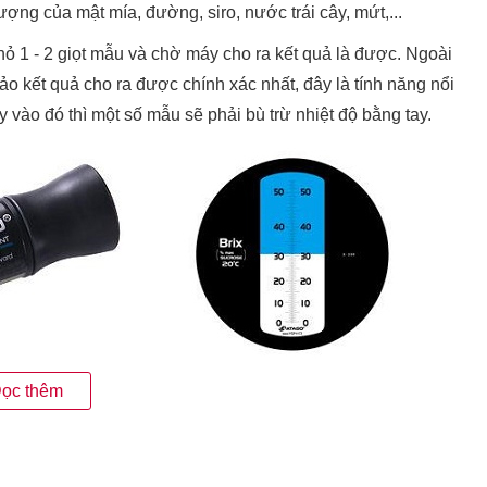
lượng của mật mía, đường, siro, nước trái cây, mứt,...
ỏ 1 - 2 giọt mẫu và chờ máy cho ra kết quả là được. Ngoài
ảo kết quả cho ra được chính xác nhất, đây là tính năng nổi
 vào đó thì một số mẫu sẽ phải bù trừ nhiệt độ bằng tay.
ọc thêm
 xạ kế Atago 4 Alpha