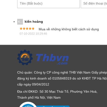
tiet/khuc-xa-ke-do-do-ngot-4-alpha-atago
để nhận đượ
kiên hoàng
K...
Mua về những không biết cách sử dụng
07-10-2022 10:29:46
Chủ quản: Công ty CP công nghệ THB Việt Nam Giấy phép
đăng ký kinh doanh số 0105848319 do sở KHĐT TP Hà Nộ
cấp ngày 09/04/2012
Địa chỉ ĐKKD: Số 30 Mạc Thái Tổ, Phường Yên Hoà,
Thành phố Hà Nội, Việt Nam