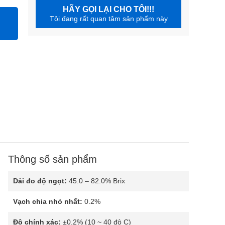
HÃY GỌI LẠI CHO TÔI!!!
Tôi đang rất quan tâm sản phẩm này
Thông số sản phẩm
Dải đo độ ngọt:
45.0 – 82.0% Brix
Vạch chia nhỏ nhất:
0.2%
Độ chính xác:
±0.2% (10 ~ 40 độ C)