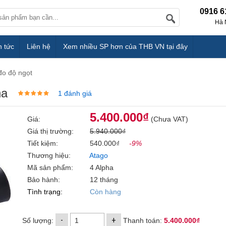
0916 6
Hà 
n tức
Liên hệ
Xem nhiều SP hơn của THB VN tại đây
đo độ ngọt
ha
1 đánh giá
5.400.000₫
Giá:
(Chưa VAT)
Giá thị trường:
5.940.000₫
Tiết kiệm:
540.000₫
-9%
Thương hiệu:
Atago
Mã sản phẩm:
4 Alpha
Bảo hành:
12 tháng
Tình trạng:
Còn hàng
-
+
Số lượng:
Thanh toán:
5.400.000₫