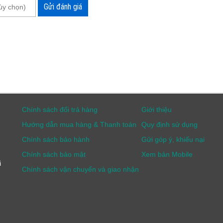
Gửi đánh giá
c nhiều ưu đãi hấp dẫn.
Chính sách đổi trả hàng
Giới thiệu
Hướng dẫn mua hàng & Thanh toán
Quy định sử dụng
Chính sách bảo hành
Gửi góp ý, khiếu nại
Chính sách bảo mật
Xem bản Mobile
i
Chính sách vận chuyển và giao nhận