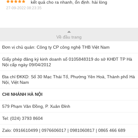
kết quả cho ra nhanh, ổn định. hài lòng
27-09-2022 08:23:35
Về đầu trang
Đơn vị chủ quản: Công ty CP công nghệ THB Việt Nam
Giấy phép đăng ký kinh doanh số 0105848319 do sở KHĐT TP Hà
Hình ảnh khúc xạ kế Hanna HI96841
Nội cấp ngày 09/04/2012
Địa chỉ ĐKKD: Số 30 Mạc Thái Tổ, Phường Yên Hoà, Thành phố Hà
Ưu điểm nổi bật của khúc xạ kế Hanna
Nội, Việt Nam
HI96841
CHI NHÁNH HÀ NỘI
Hanna HI96841 là
khúc xạ kế
có thiết gọn nhẹ với vỏ nhựa
579 Phạm Văn Đồng, P. Xuân Đỉnh
cứng cáp, chịu lực. Khoang chứa mẫu được làm bằng vòng
Tel: (024) 3793 8604
thép không gỉ và lăng kính thủy tinh an toàn và duy trì độ bền
lâu dài. Máy được trang bị màn hình LCD hiển thị rõ nét các
Zalo: 0916610499 | 0976606017 | 0981060817 | 0865 466 689
chỉ số, cung cấp cả dung lượng pin còn lại để người dùng