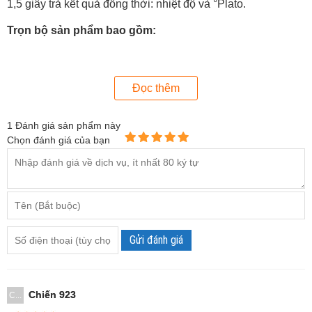
1,5 giây trả kết quả đồng thời: nhiệt độ và °Plato.
Trọn bộ sản phẩm bao gồm:
- Máy đo HI96841
- Pin
Đọc thêm
- Hướng dẫn sử dụng
1
Đánh giá sản phẩm này
- Chứng chỉ chất lượng máy
Chọn đánh giá của bạn
- Hộp đựng máy.
Gửi đánh giá
Chiến 923
C...