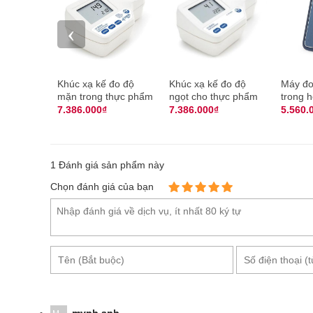
‹
Khúc xạ kế đo độ
Khúc xạ kế đo độ
Máy đo
mặn trong thực phẩm
ngọt cho thực phẩm
trong h
Hanna HI96821
Hanna HI96801
AL900
7.386.000₫
7.386.000₫
5.560.
1
Đánh giá sản phẩm này
Chọn đánh giá của bạn
Hình ảnh khúc xạ kế đo 
Ưu điểm nổi bật của khúc xạ kế đo độ