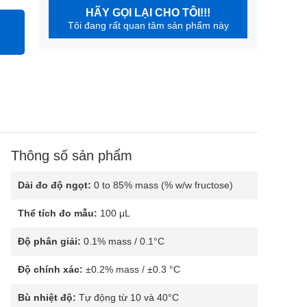
HÃY GỌI LẠI CHO TÔI!!!
Tôi đang rất quan tâm sản phẩm này
Thông số sản phẩm
Dải đo độ ngọt:
0 to 85% mass (% w/w fructose)
Thể tích đo mẫu:
100 μL
Độ phân giải:
0.1% mass / 0.1°C
Độ chính xác:
±0.2% mass / ±0.3 °C
Bù nhiệt độ:
Tự động từ 10 và 40°C