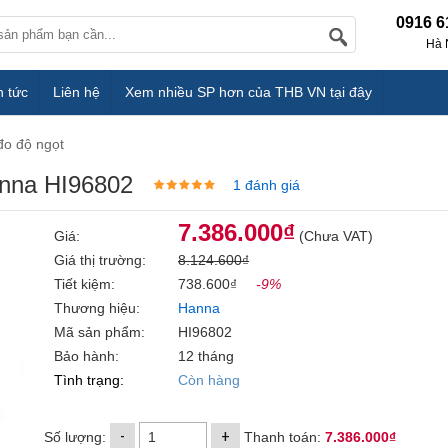
0916 6
Hà 
n tức
Liên hệ
Xem nhiều SP hơn của THB VN tại đây
đo độ ngọt
anna HI96802
1 đánh giá
7.386.000₫
Giá:
(Chưa VAT)
Giá thị trường:
8.124.600₫
Tiết kiệm:
738.600₫
-9%
Thương hiệu:
Hanna
Mã sản phẩm:
HI96802
Bảo hành:
12 tháng
Tình trạng:
Còn hàng
-
+
Số lượng:
Thanh toán:
7.386.000₫