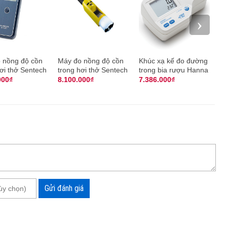
›
 nồng độ cồn
Máy đo nồng độ cồn
Khúc xạ kế đo đường
Kh
ơi thở Sentech
trong hơi thở Sentech
trong bia rượu Hanna
ng
0
iblow 10 (vali)
HI96841
000₫
8.100.000₫
7.386.000₫
5
Gửi đánh giá
độ ngọt Fructose Hanna HI96802
 ngọt Hanna HI96802