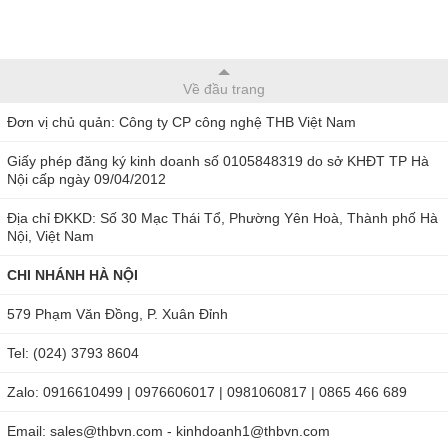
Ưu điểm nổi bật của khúc xạ kế Milwaukee
MA871
Về đầu trang
Milwaukee MA871 thuộc thương hiệu của Mỹ và được sản
Đơn vị chủ quản: Công ty CP công nghệ THB Việt Nam
xuất tại Romani, có bảo hành 12 tháng nên quý khách có thể
Giấy phép đăng ký kinh doanh số 0105848319 do sở KHĐT TP Hà
yên tâm sử dụng. Máy nhỏ gọn, nằm vừa trong lòng bàn tay,
Nội cấp ngày 09/04/2012
trọng lượng nhẹ chưa đầy 500g, sử dụng pin 9V có tuổi thọ
Địa chỉ ĐKKD: Số 30 Mạc Thái Tổ, Phường Yên Hoà, Thành phố Hà
cao (sử dụng được trung bình 5.000 lần đo).
Nội, Việt Nam
Màn hình LCD hiển thị chỉ số to rõ nét, có báo pin yếu, các
CHI NHÁNH HÀ NỘI
kết quả cho ra đồng thời dễ đọc. Sau 3 phút nếu không sử
579 Phạm Văn Đồng, P. Xuân Đỉnh
dụng máy sẽ tự động tắt.
Tel: (024) 3793 8604
Khoang chứa mẫu làm bằng thép không gỉ, chống xước, độ
bền cao, không làm ảnh hưởng đến kết quả đo.
Zalo: 0916610499 | 0976606017 | 0981060817 | 0865 466 689
Với khả năng đo tốt, ổn định nên Milwaukee MA871 đang
Email: sales@thbvn.com - kinhdoanh1@thbvn.com