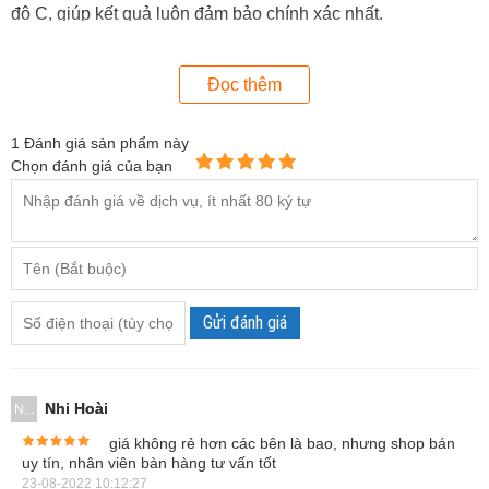
độ C, giúp kết quả luôn đảm bảo chính xác nhất.
Khúc xạ kế Milwaukee rất nhạy, tốc độ đo rất nhanh chi mất
Đọc thêm
1,5 giây và có thể thực hiện đo trên mẫu có kích thước rất
nhỏ, chỉ 100µl (tương đương với 3 giọt).
1
Đánh giá sản phẩm này
Sản phẩm này được sử dụng trong kiểm tra chất lượng thực
Chọn đánh giá của bạn
phẩm, chế biến sản xuất đồ uống,...
Gửi đánh giá
Nhi Hoài
N...
giá không rẻ hơn các bên là bao, nhưng shop bán
uy tín, nhân viên bàn hàng tư vấn tốt
Hình ảnh khúc xạ kế đo độ ngọt Milwaukee MA871
23-08-2022 10:12:27