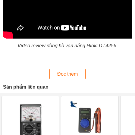
Video review đồng hồ vạn năng Hioki DT4256
Thiết kế nổi bật của đồng hồ vạn năng Hioki
DT4256
Đọc thêm
Hioki DT4256 sở hữu thiết kế nhỏ gọn, với trọng lượng chỉ
Sản phẩm liên quan
390g. Nhờ vậy, thiết bị dễ dàng bỏ túi hay cầm tay di chuyển
tới bất cứ vị trí làm việc mong muốn. Ngoài ra, lớp vỏ nhựa
dày dặn, khác chắc chắn, đảm bảo độ bền lâu khi sử dụng.