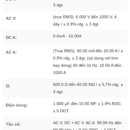
3 dgt.
(true RMS): 6.000 V đến 1000 V, 4
AC V:
dãy / ± 0,9% rdg. ± 3 dgt.
0.0mA - 10.00A
DC A:
(True RMS): 60.00 mA đến 10.00 A / ±
AC A:
0,9% rdg. ± 3 dgt; (sử dụng với kìm
kẹp dòng) 40 đến 1k Hz: 10.00 A đến
1000 A
600,0 Ω đến 60.00 MΩ / ± 0,7% rdg. ±
Ω:
3 dgt.
1.000 μF đến 10.00 MF ± 1,9% RDG.
Điện dung:
± 5 DGT.
AC V, DC + AC V, AC A: 99,99 Hz đến
Tần số: