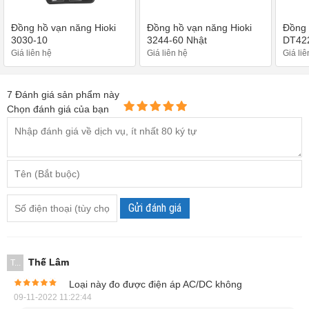
Đồng hồ vạn năng Hioki
Đồng hồ vạn năng Hioki
Đồng 
3030-10
3244-60 Nhật
DT42
Giá liên hệ
Giá liên hệ
Giá liê
7
Đánh giá sản phẩm này
Chọn đánh giá của bạn
Đồng hồ vạn năng Hioki DT4256 thiết kế dễ sử dụng
Gửi đánh giá
Mặc dù có ngoại hình nhỏ gọn nhưng đồng hồ vạn năng
Hioki DT4256 vẫn được trang bị màn hình LCD kích thước
Thế Lâm
T...
lớn, với khả năng hiển thị kép cho phép người dùng quan
Loại này đo được điện áp AC/DC không
sát đồng thời thông số điện năng và bộ đếm cùng lúc lên tới
09-11-2022 11:22:44
6000 digits.