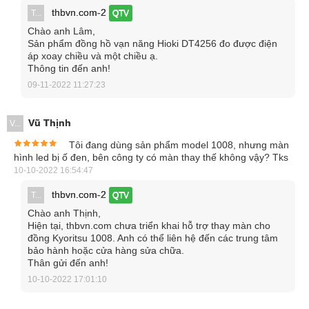
thbvn.com-2
T...
QTV
Tính năng vượt trội của đồng hồ đo vạn
Chào anh Lâm,
Sản phẩm đồng hồ vạn năng Hioki DT4256 đo được điện
năng DT4256 True RMS
áp xoay chiều và một chiều ạ.
Thông tin đến anh!
Hioki DT4256 cung cấp 11 phép đo chính xác
09-11-2022 11:27:23
Sản phẩm gây ấn tượng mạnh với người dùng bởi khả
Vũ Thịnh
V...
năng đo lường đa dạng, hỗ trợ kiểm tra tới 11 thông số trong
Tôi đang dùng sản phẩm model 1008, nhưng màn
mạch điện.
hình led bị ố đen, bên công ty có màn thay thế không vậy? Tks
10-10-2022 16:54:47
thbvn.com-2
T...
QTV
Chào anh Thịnh,
Hiện tại, thbvn.com chưa triển khai hỗ trợ thay màn cho
đồng Kyoritsu 1008. Anh có thể liên hệ đến các trung tâm
bảo hành hoặc cửa hàng sửa chữa.
Thân gửi đến anh!
10-10-2022 17:01:10