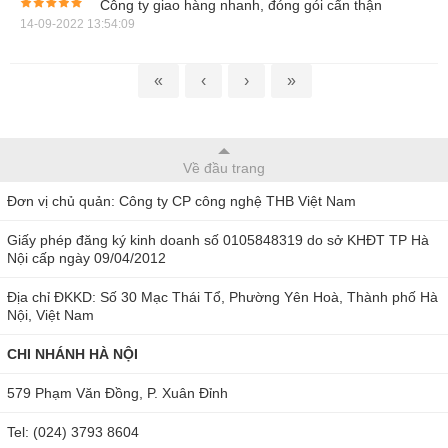
Công ty giao hàng nhanh, đóng gói cẩn thận
xác: ±0.1% rdg.
14-09-2022 13:54:09
Đo thông mạch: Còi cảnh báo và đèn LED đỏ, ngưỡng
[ON]: ≤ 25 Ω, ngưỡng [OFF]: ≥ 245 Ω
«
‹
›
»
Kiểm tra diode: điện áp cực hở: ≤ 5.0 V, dòng điện đo: ≤
0.5 mA
Về đầu trang
ACA (True RMS): 60.00 mA đến 10.00 A / ± 0,9% rdg. ± 3
Đơn vị chủ quản: Công ty CP công nghệ THB Việt Nam
dgt.
Giấy phép đăng ký kinh doanh số 0105848319 do sở KHĐT TP Hà
ACA (sử dụng với kìm kẹp dòng) 40 đến 1kHz: 10.00 A
Nội cấp ngày 09/04/2012
đến 1000 A
Địa chỉ ĐKKD: Số 30 Mạc Thái Tổ, Phường Yên Hoà, Thành phố Hà
DCA: 0.0mA - 10.00A
Nội, Việt Nam
Tích hợp True RMS cho độ chính xác cực cao
CHI NHÁNH HÀ NỘI
Với mục đích giảm tối đa sai số khi đo, Hioki DT4356 sử
579 Phạm Văn Đồng, P. Xuân Đỉnh
dụng thêm tính năng đo True RMS - đây là giải pháp hỗ trợ
Tel: (024) 3793 8604
tuyệt vời tạo ra các phép đo đạt độ chính xác gần như tuyệt