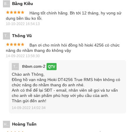
Bằng Kiều
B...
Hàng tốt chính hãng. Bh tới 12 tháng, hy vọng sử
dụng bền lâu ko lỗi.
10-10-2022 16:54:13
Thông Vũ
T...
DT4256 cung cấp 11 phép đo chính xác
Bạn ơi cho mình hỏi đồng hồ hioki 4256 có chức
năng đo nhầm thang đo không vậy
Đo điện áp xoay chiều AC: 600.0 mV đến 1000 V
14-09-2022 13:58:30
Đo điện áp 1 chiều DC: 600.0 mV đến 1000 V
thbvn.com-2
T...
QTV
Chào anh Thông,
Kiểm tra điện áp: Hi: 40V – 600V & Lo: 80V – 600V
Đồng hồ vạn năng Hioki DT4256 True RMS hiện không có
chức năng đo nhầm thang đo anh nhé.
Đo điện trở: Từ 600.0 Ω đến 60.00 MΩ, 6 thang đo; độ
Anh có thể để lại SĐT - email, nhân viên sẽ gọi và tư vấn
chính xác đạt ±0.7% rdg.
cho anh về sản phẩm phù hợp với yêu cầu của anh.
Thân gửi đến anh!
Đo tụ điện: 1.000 μF tới 10.00 mF, 5 thang đo; độ chính
14-09-2022 14:02:34
xác: ±1.9% rdg.
Hoàng Tuấn
H...
Đo tần số: 99.99 Hz đến 9.999 kHz, 4 thang đo; độ chính