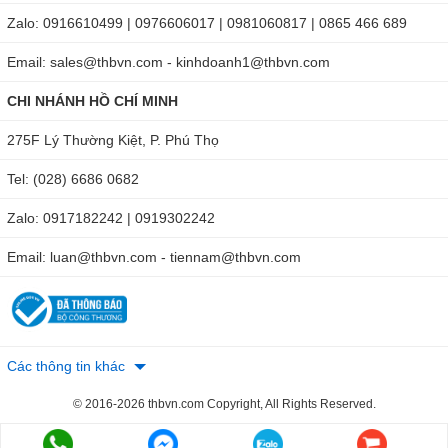
đối. Nhờ chức năng này công việc của bạn được giải quyết
Zalo: 0916610499 | 0976606017 | 0981060817 | 0865 466 689
nhanh chóng nhất.
Email: sales@thbvn.com - kinhdoanh1@thbvn.com
CHI NHÁNH HỒ CHÍ MINH
275F Lý Thường Kiệt, P. Phú Thọ
Tel: (028) 6686 0682
Zalo: 0917182242 | 0919302242
Email: luan@thbvn.com - tiennam@thbvn.com
Đồng hồ vạn năng Hioki DT4256 đo điện áp DC từ 600Mv
Các thông tin khác
-1000V.
© 2016-2026 thbvn.com Copyright, All Rights Reserved.
Làm việc ổn định trong nhiều điều kiện môi trường