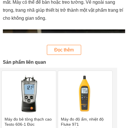
mắt. Máy có thể để bàn hoặc treo tường. Vẻ ngoài sang
trọng, trang nhã giúp thiết bị trở thành một vật phẩm trang trí
cho không gian sống.
Đọc thêm
Sản phẩm liên quan
Testo 623 có thiết kế nhỏ gọn, hiện đại
Máy đo bê tông thạch cao
Máy đo độ ẩm, nhiệt độ
Màn hình LCD lớn và rõ nét. Màn hình hiển thị đồng thời các
Testo 606-1 Đức
Fluke 971