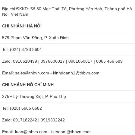
gian dài mà không cần máy tính.
Địa chỉ ĐKKD: Số 30 Mạc Thái Tổ, Phường Yên Hoà, Thành phố Hà
Nội, Việt Nam
Máy đo độ ẩm có chức năng hiệu chuẩn. Người dùng có
CHI NHÁNH HÀ NỘI
thể hiệu chỉnh tại chỗ cùng sự hỗ trợ của phần mềm
Testo.
579 Phạm Văn Đồng, P. Xuân Đỉnh
Ứng dụng của đồng hồ đo nhiệt độ, độ ẩm 623 của hãng
Tel: (024) 3793 8604
Testo Đức
Zalo: 0916610499 | 0976606017 | 0981060817 | 0865 466 689
Thiết bị đo nhiệt độ, độ ẩm Testo 623 có chất lượng tốt, đem
Email: sales@thbvn.com - kinhdoanh1@thbvn.com
lại hiệu quả cao khi sử dụng. Sản phẩm giúp người dùng
nắm bắt được chỉ số về nhiệt độ, độ ẩm một cách nhanh
CHI NHÁNH HỒ CHÍ MINH
chóng, chính xác và tin cậy. Máy thường được dùng cho các
275F Lý Thường Kiệt, P. Phú Thọ
khu vực như: văn phòng, trường học, phòng thí nghiệm,
Tel: (028) 6686 0682
trung tâm mua sắm,...
Zalo: 0917182242 | 0919302242
Email: luan@thbvn.com - tiennam@thbvn.com