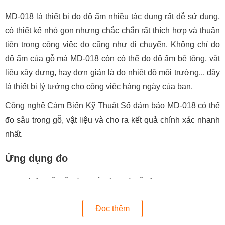
MD-018 là thiết bị đo độ ẩm nhiều tác dụng rất dễ sử dụng,
có thiết kế nhỏ gọn nhưng chắc chắn rất thích hợp và thuận
tiện trong công việc đo cũng như di chuyển. Không chỉ đo
độ ẩm của gỗ mà MD-018 còn có thể đo độ ẩm bê tông, vật
liệu xây dựng, hay đơn giản là đo nhiệt độ môi trường... đây
là thiết bị lý tưởng cho công việc hàng ngày của bạn.
Công nghệ Cảm Biến Kỹ Thuật Số đảm bảo MD-018 có thể
đo sâu trong gỗ, vật liệu và cho ra kết quả chính xác nhanh
nhất.
Ứng dụng đo
Đo độ ẩm gỗ: gỗ mềm, gỗ cứng và gỗ tổng hợp
Đo độ ẩm vật liệu xây dựng: bê tông
Đọc thêm
Đo độ ẩm môi trường