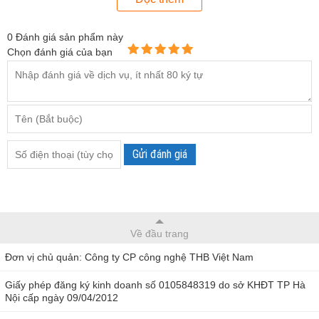
Tính năng Hold cho phép dễ dàng đọc và lưu kết quả trên
màn hình mà không cần quan tâm tới các góc đo, điều này
0
Đánh giá sản phẩm này
cực kỳ hữu ích trong việc đo trong các góc khuất hoặc góc
Chọn đánh giá của bạn
quá cao mà người đo không thể nhìn và đọc kết quả được
một cách trực tiếp, khi đó tính năng sẽ cho phép giữ lại giá
trị đo trên màn hình và có thể đọc kết quả khi máy đo lấy ra.
Nhanh chóng và chính xác, trọng lượng nhẹ, dễ vận hành,
chọn mã gỗ, hold là tất cả tính năng có trong MD-2G và sẽ
Gửi đánh giá
giúp công việc đo ẩm gỗ của bạn trở lên đơn giản nhất!
Về đầu trang
Đơn vị chủ quản: Công ty CP công nghệ THB Việt Nam
Giấy phép đăng ký kinh doanh số 0105848319 do sở KHĐT TP Hà
Nội cấp ngày 09/04/2012