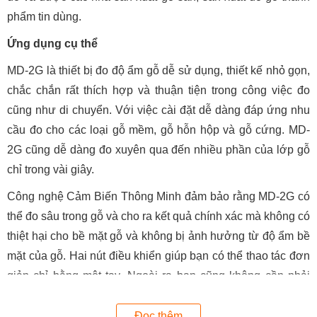
phẩm tin dùng.
Ứng dụng cụ thể
MD-2G là thiết bị đo độ ẩm gỗ dễ sử dụng, thiết kế nhỏ gọn,
chắc chắn rất thích hợp và thuận tiện trong công việc đo
cũng như di chuyển. Với việc cài đặt dễ dàng đáp ứng nhu
cầu đo cho các loại gỗ mềm, gỗ hỗn hộp và gỗ cứng. MD-
2G cũng dễ dàng đo xuyên qua đến nhiều phần của lớp gỗ
chỉ trong vài giây.
Công nghệ Cảm Biến Thông Minh đảm bảo rằng MD-2G có
thể đo sâu trong gỗ và cho ra kết quả chính xác mà không có
thiệt hại cho bề mặt gỗ và không bị ảnh hưởng từ độ ẩm bề
mặt của gỗ. Hai nút điều khiển giúp bạn có thể thao tác đơn
giản chỉ bằng một tay. Ngoài ra bạn cũng không cần phải
điều chỉnh độ ẩm (MC) theo nhiệt độ.
Đọc thêm