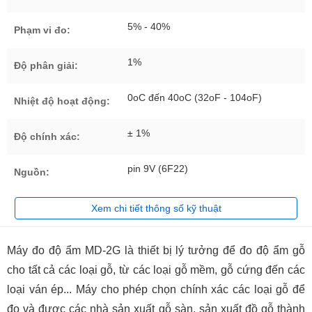
5% - 40%
Phạm vi đo:
1%
Độ phân giải:
0oC đến 40oC (32oF - 104oF)
Nhiệt độ hoạt động:
± 1%
Độ chính xác:
pin 9V (6F22)
Nguồn:
Xem chi tiết thông số kỹ thuật
Máy đo độ ẩm MD-2G là thiết bị lý tưởng để đo độ ẩm gỗ
cho tất cả các loại gỗ, từ các loại gỗ mềm, gỗ cứng đến các
loại ván ép... Máy cho phép chọn chính xác các loại gỗ để
đo và được các nhà sản xuất gỗ sàn, sản xuất đồ gỗ thành