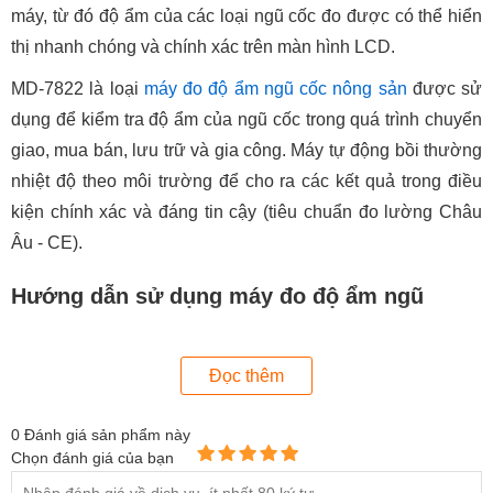
máy, từ đó độ ẩm của các loại ngũ cốc đo được có thể hiển
thị nhanh chóng và chính xác trên màn hình LCD.
MD-7822 là loại
máy đo độ ẩm ngũ cốc nông sản
được sử
dụng để kiểm tra độ ẩm của ngũ cốc trong quá trình chuyển
giao, mua bán, lưu trữ và gia công. Máy tự động bồi thường
nhiệt độ theo môi trường để cho ra các kết quả trong điều
kiện chính xác và đáng tin cậy (tiêu chuẩn đo lường Châu
Âu - CE).
Hướng dẫn sử dụng máy đo độ ẩm ngũ
cốc MD - 7822
Đọc thêm
MD - 7822 là
dụng cụ đo độ ẩm
mạnh mẽ và linh hoạt với
đầu dò dài phù hợp với nhiều cách đo và các loại nguyên
0
Đánh giá sản phẩm này
vật liệu cần đo độ ẩm khác nhau như: Thóc, lúa, gạo, ngô,
Chọn đánh giá của bạn
đậu nành, lúa mỳ... Thông qua nguyên lý kiểm tra điện trở từ