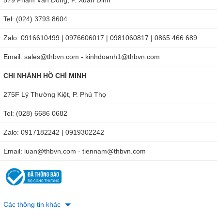
579 Phạm Văn Đồng, P. Xuân Đỉnh
Tel: (024) 3793 8604
Đo cho dạng hạt như thóc
Zalo: 0916610499 | 0976606017 | 0981060817 | 0865 466 689
Nhóm 2
Email: sales@thbvn.com - kinhdoanh1@thbvn.com
CHI NHÁNH HỒ CHÍ MINH
Nhóm 3
275F Lý Thường Kiệt, P. Phú Thọ
Đo cho dạng hạt như lúa gạo
Tel: (028) 6686 0682
Đo cho dạng hạt như lúa ngô
Zalo: 0917182242 | 0919302242
Nhóm 4
Email: luan@thbvn.com - tiennam@thbvn.com
Bước 3: Chờ màn hình hiển thị ổn định rồi đọc kết quả.
Để chuyển đổi đo độ ẩm sang đo nhiệt và ngược lại, bạn
Các thông tin khác
nhấn nút NÚT H/T. Khi màn hình hiển thị % là đo độ ẩm.