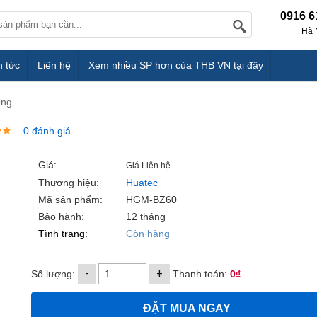
0916 6
Hà 
n tức
Liên hệ
Xem nhiều SP hơn của THB VN tại đây
óng
0 đánh giá
Giá:
Giá Liên hệ
Thương hiệu:
Huatec
Mã sản phẩm:
HGM-BZ60
Bảo hành:
12 tháng
Tình trạng:
Còn hàng
-
+
Số lượng:
Thanh toán:
0₫
ĐẶT MUA NGAY