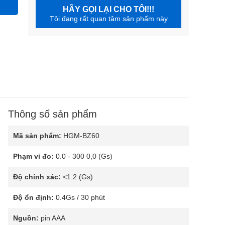
HÃY GỌI LẠI CHO TÔI!!!
Tôi đang rất quan tâm sản phẩm này
Thông số sản phẩm
Mã sản phẩm:
HGM-BZ60
Phạm vi đo:
0.0 - 300 0,0 (Gs)
Độ chính xác:
<1.2 (Gs)
Độ ổn định:
0.4Gs / 30 phút
Nguồn:
pin AAA