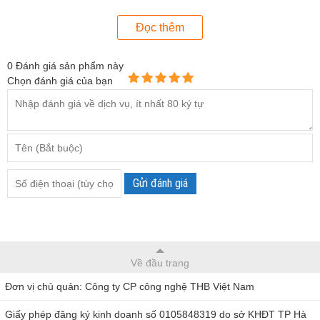
Độ chính xác của máy đo lên tới ≤ ± 10%.
Sử dụng máy đo dễ dàng, dễ thao tác trong quá trình làm
Đọc thêm
việc.
0
Đánh giá sản phẩm này
Máy đo độ nhám STR6350 đang được phân phố chính hãng
Chọn đánh giá của bạn
tại Thb.vn chuyên đảm bảo chất lượng, giá thành cạnh
tranh.
Gửi đánh giá
Về đầu trang
Đơn vị chủ quản: Công ty CP công nghệ THB Việt Nam
Giấy phép đăng ký kinh doanh số 0105848319 do sở KHĐT TP Hà