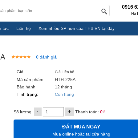
0916 6
Hà 
n tức
Liên hệ
Xem nhiều SP hơn của THB VN tại đây
u
5A
0 đánh giá
Giá:
Giá Liên hệ
Mã sản phẩm:
HTH-225A
Bảo hành:
12 tháng
Tình trạng:
Còn hàng
-
+
Số lượng:
Thanh toán:
0₫
ĐẶT MUA NGAY
Mua online hoặc tại cửa hàng