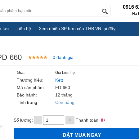
0916 6
Hà 
n tức
Liên hệ
Xem nhiều SP hơn của THB VN tại đây
PD-660
0 đánh giá
Giá:
Giá Liên hệ
Thương hiệu:
Kett
Mã sản phẩm:
FD-660
Bảo hành:
12 tháng
Tình trạng:
Còn hàng
-
+
Số lượng:
Thanh toán:
0₫
ĐẶT MUA NGAY