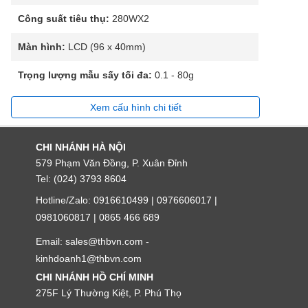
Công suất tiêu thụ:
280WX2
Màn hình:
LCD (96 x 40mm)
Trọng lượng mẫu sấy tối đa:
0.1 - 80g
Xem cấu hình chi tiết
CHI NHÁNH HÀ NỘI
579 Phạm Văn Đồng, P. Xuân Đỉnh
Tel: (024) 3793 8604
Hotline/Zalo: 0916610499 | 0976606017 |
0981060817 | 0865 466 689
Email: sales@thbvn.com -
kinhdoanh1@thbvn.com
CHI NHÁNH HỒ CHÍ MINH
275F Lý Thường Kiệt, P. Phú Thọ