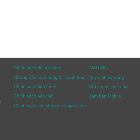
Chính sách đổi trả hàng
Giới thiệu
Hướng dẫn mua hàng & Thanh toán
Quy định sử dụng
Chính sách bảo hành
Gửi góp ý, khiếu nại
Chính sách bảo mật
Xem bản Mobile
i
Chính sách vận chuyển và giao nhận