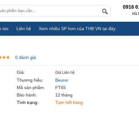
0916 6
Hà 
n tức
Liên hệ
Xem nhiều SP hơn của THB VN tại đây
0 đánh giá
Giá:
Giá Liên hệ
Thương hiệu:
Beurer
Mã sản phẩm:
FT65
Bảo hành:
12 tháng
Tình trạng:
Tạm hết hàng