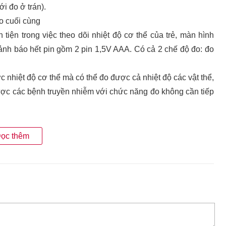
ới đo ở trán).
o cuối cùng
tiện trong việc theo dõi nhiệt độ cơ thể của trẻ, màn hình
cảnh báo hết pin gồm 2 pin 1,5V AAA. Có cả 2 chế độ đo: đo
hiệt độ cơ thể mà có thể đo được cả nhiệt độ các vật thể,
được các bệnh truyền nhiễm với chức năng đo không cần tiếp
ọc thêm