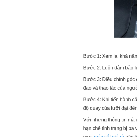
Bước 1: Xem lại khả năn
Bước 2: Luôn đảm bảo lưỡ
Bước 3: Điều chỉnh góc cắ
đạo và thao tác của ngư
Bước 4: Khi tiến hành cắ
độ quay của lưỡi đạt đế
Với những thông tin mà 
hạn chế tình trạng bị ba
mua
máy cắt giá rẻ
hãy l