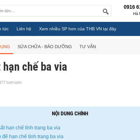
0916 6
Hà 
n tức
Liên hệ
Xem nhiều SP hơn của THB VN tại đây
DỤNG
SỬA CHỮA - BẢO DƯỠNG
TƯ VẤN
 hạn chế ba via
877 lượt xem
NỘI DUNG CHÍNH
t hạn chế tính trạng ba via
 để hạn chế tình trạng ba via