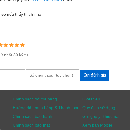
a sẻ nếu thấy thích nhé !!
Gửi đánh giá
Chính sách đổi trả hàng
Giới thiệu
Hướng dẫn mua hàng & Thanh toán
Quy định sử dụng
Chính sách bảo hành
Gửi góp ý, khiếu nại
Chính sách bảo mật
Xem bản Mobile