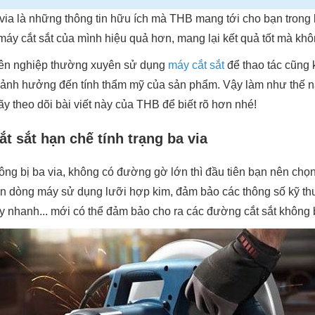
via là những thông tin hữu ích mà THB mang tới cho bạn trong 
áy cắt sắt của mình hiệu quả hơn, mang lại kết quả tốt mà khô
uyên nghiệp thường xuyên sử dụng
máy cắt sắt
để thao tác cũng 
ia, ảnh hưởng đến tính thẩm mỹ của sản phẩm. Vậy làm như thế 
ãy theo dõi bài viết này của THB để biết rõ hơn nhé!
t sắt hạn chế tính trạng ba via
ng bị ba via, không có đường gờ lớn thì đầu tiên bạn nên chọn
họn dòng máy sử dụng lưỡi hợp kim, đảm bảo các thông số kỹ th
ay nhanh... mới có thể đảm bảo cho ra các đường cắt sắt không 