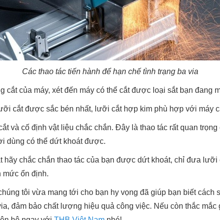
Các thao tác tiến hành để hạn chế tình trạng ba via
g cắt của máy, xét đến máy có thể cắt được loại sắt bạn đang 
i cắt được sắc bén nhất, lưỡi cắt hợp kim phù hợp với máy cắt
t và cố định vật liệu chắc chắn. Đây là thao tác rất quan trọng
ời dùng có thể dứt khoát được.
t hãy chắc chắn thao tác của bạn được dứt khoát, chỉ đưa lưỡi cắ
n mức ổn định.
chúng tôi vừa mang tới cho bạn hy vọng đã giúp bạn biết cách 
 via, đảm bảo chất lượng hiệu quả công việc. Nếu còn thắc mắc
iên hệ ngay với
THB Việt Nam
nhé!