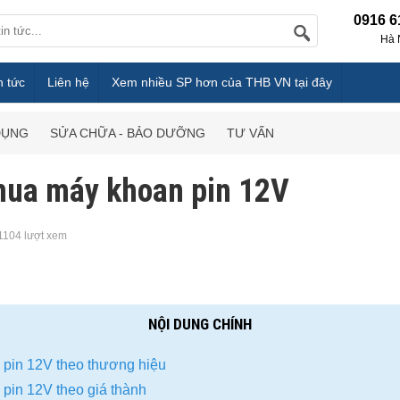
0916 6
Hà 
n tức
Liên hệ
Xem nhiều SP hơn của THB VN tại đây
DỤNG
SỬA CHỮA - BẢO DƯỠNG
TƯ VẤN
mua máy khoan pin 12V
1104 lượt xem
NỘI DUNG CHÍNH
pin 12V theo thương hiệu
pin 12V theo giá thành