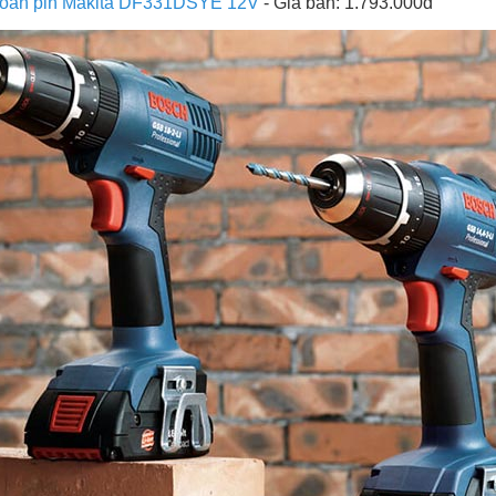
oan pin Makita DF331DSYE 12V
- Giá bán: 1.793.000đ