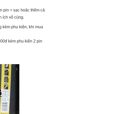
n pin + sạc hoặc thêm cả
n ích vô cùng.
g kèm phụ kiện, khi mua
000đ kèm phụ kiện 2 pin