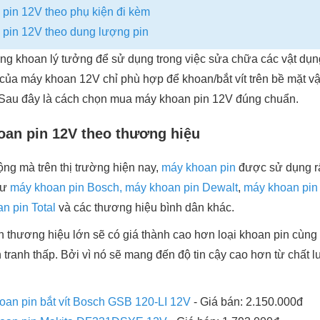
in 12V theo phụ kiện đi kèm
pin 12V theo dung lượng pin
ng khoan lý tưởng để sử dụng trong việc sửa chữa các vật dụng
 của máy khoan 12V chỉ phù hợp để khoan/bắt vít trên bề mặt v
. Sau đây là cách chọn mua máy khoan pin 12V đúng chuẩn.
an pin 12V theo thương hiệu
ộng mà trên thị trường hiện nay,
máy khoan pin
được sử dụng rấ
hư
máy khoan pin Bosch,
máy khoan pin Dewalt
,
máy khoan pin
n pin Total
và các thương hiệu bình dân khác.
n thương hiệu lớn sẽ có giá thành cao hơn loại khoan pin cùn
 tranh thấp. Bởi vì nó sẽ mang đến độ tin cậy cao hơn từ chất 
oan pin bắt vít Bosch GSB 120-LI 12V
- Giá bán: 2.150.000đ