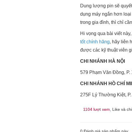
Dung lượng pin sẽ quyết
dụng máy ngắn hơn loại
trong gia đình, thì chỉ cầ
Hi vọng qua bài viết nà
tốt chính hãng
, hãy liên
được các kỹ thuật viên g
CHI NHÁNH HÀ NỘI
579 Phạm Văn Đồng, P. 
CHI NHÁNH HỒ CHÍ M
275F Lý Thường Kiệt, P
1104 lượt xem
, Like và ch
0
Đánh giá sản phẩm này