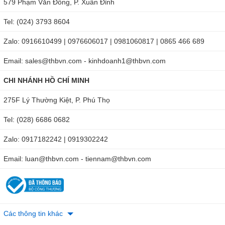
579 Phạm Văn Đồng, P. Xuân Đỉnh
Tel: (024) 3793 8604
Zalo: 0916610499 | 0976606017 | 0981060817 | 0865 466 689
Email: sales@thbvn.com - kinhdoanh1@thbvn.com
CHI NHÁNH HỒ CHÍ MINH
275F Lý Thường Kiệt, P. Phú Thọ
Tel: (028) 6686 0682
Zalo: 0917182242 | 0919302242
Email: luan@thbvn.com - tiennam@thbvn.com
Các thông tin khác