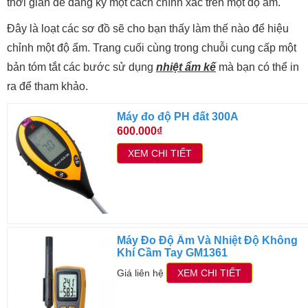
thời gian để đăng ký một cách chính xác trên một độ ẩm.
Đây là loạt các sơ đồ sẽ cho bạn thấy làm thế nào để hiệu
chỉnh một độ ẩm. Trang cuối cùng trong chuỗi cung cấp một
bản tóm tắt các bước sử dụng
nhiệt ẩm kế
mà bạn có thể in
ra để tham khảo.
Máy đo độ PH đất 300A
600.000₫
XEM CHI TIẾT
Máy Đo Độ Ẩm Và Nhiệt Độ Không
Khí Cầm Tay GM1361
Giá liên hệ
XEM CHI TIẾT