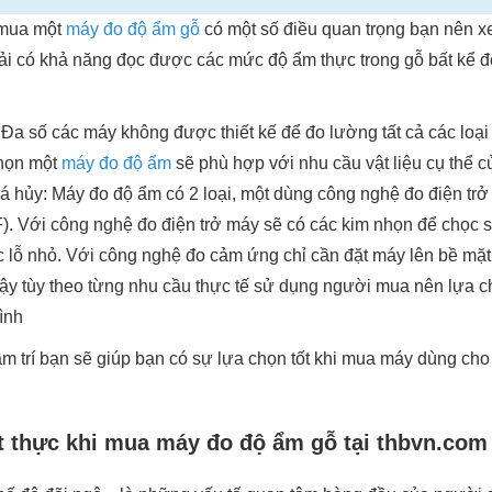
 mua một
máy đo độ ẩm gỗ
có một số điều quan trọng bạn nên x
hải có khả năng đọc được các mức độ ẩm thực trong gỗ bất kể đ
 Đa số các máy không được thiết kế để đo lường tất cả các loại
chọn một
máy đo độ ẩm
sẽ phù hợp với nhu cầu vật liệu cụ thể c
á hủy: Máy đo độ ẩm có 2 loại, một dùng công nghệ đo điện tr
). Với công nghệ đo điện trở máy sẽ có các kim nhọn để chọc s
c lỗ nhỏ. Với công nghệ đo cảm ứng chỉ cần đặt máy lên bề mặt
 vậy tùy theo từng nhu cầu thực tế sử dụng người mua nên lựa 
ình
âm trí bạn sẽ giúp bạn có sự lựa chọn tốt khi mua máy dùng ch
ết thực khi mua máy đo độ ẩm gỗ tại thbvn.com