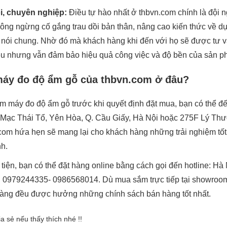
ỏi, chuyên nghiệp:
Điều tự hào nhất ở thbvn.com chính là đội n
hông ngừng cố gắng trau dồi bản thân, nâng cao kiến thức về d
 nói chung. Nhờ đó mà khách hàng khi đến với họ sẽ được tư v
êu nhưng vẫn đảm bảo hiệu quả công việc và độ bền của sản p
máy đo độ ẩm gỗ của thbvn.com ở đâu?
m máy đo độ ẩm gỗ trước khi quyết định đặt mua, bạn có thể đ
0 Mạc Thái Tổ, Yên Hòa, Q. Cầu Giấy, Hà Nội hoặc 275F Lý Thườ
om hứa hẹn sẽ mang lại cho khách hàng những trải nghiệm tốt
nh.
tiện, bạn có thể đặt hàng online bằng cách gọi đến hotline: H
 0979244335- 0986568014. Dù mua sắm trực tiếp tại showroom 
hàng đều được hưởng những chính sách bán hàng tốt nhất.
ia sẻ nếu thấy thích nhé !!