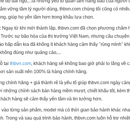
ế độ đãi ngộ,...là những yếu tố quan tâm hàng đầu của người d
Nắm vững tâm lý người dùng, thbvn.com chúng tôi cũng có nhiề
g, giúp họ yên tâm hơn trong khâu lựa chọn.
:
Ngay từ khi mới thành lập, thbvn.com đã chọn phương châm h
. Trước sự bão hòa của thị trường Việt Nam, nhưng câu chuyện
áo hấp dẫn kia đã không ít khách hàng cảm thấy "rùng mình" 
không đúng như quảng cáo,...
ỗ tại
thbvn.com
, khách hàng sẽ không bao giờ phải lo lắng về 
 nơi sản xuất nên 100% là hàng chính hãng.
g chính hãng + giá thành rẻ là yếu tố giúp thbvn.com ngày càn
ới những chính sách bán hàng mềm mượt, chiết khấu tốt, kèm 
 Khách hàng sẽ cảm thấy yên tâm và tin tưởng hơn.
 vào từng sản phẩm, model mà có thời gian bảo hành khác nh
h. Trong và sau quá trình bảo hành, thbvn.com luôn hỗ trợ nhiệt