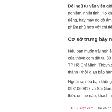
Đội ngũ tư vấn viên gi
nghiệm, nhiệt tình. Họ k
riêng, hay máy đo độ ẩm
phẩm phù hợp với chi ti
Cơ sở trưng bày 
Nếu bạn muốn trải nghiệ
của thbvn.com đặt tại 3
TP Hồ Chí Minh. Thbvn.c
thành+ thời gian bảo hà
Ngoài ra, nếu bạn không 
0981060817 và Sài Gòn:
thức online nào, khách 
1062 lượt xem
, Like và ch