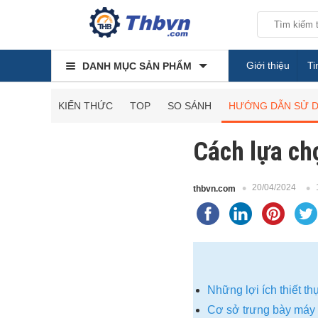
Giới thiệu
Ti
DANH MỤC SẢN PHẨM
KIẾN THỨC
TOP
SO SÁNH
HƯỚNG DẪN SỬ 
Cách lựa ch
20/04/2024
thbvn.com
Những lợi ích thiết t
Cơ sở trưng bày máy