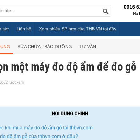
0916 6
Hà 
n tức
Liên hệ
Xem nhiều SP hơn của THB VN tại đây
DỤNG
SỬA CHỮA - BẢO DƯỠNG
TƯ VẤN
ọn một máy đo độ ẩm để đo gỗ
1062 lượt xem
NỘI DUNG CHÍNH
hực khi mua máy đo độ ẩm gỗ tại thbvn.com
 đo độ ẩm gỗ của thbvn.com ở đâu?