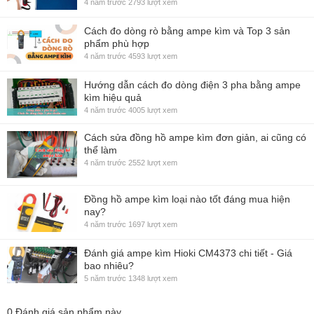
4 năm trước
2793 lượt xem
Cách đo dòng rò bằng ampe kìm và Top 3 sản
phẩm phù hợp
4 năm trước
4593 lượt xem
Hướng dẫn cách đo dòng điện 3 pha bằng ampe
kìm hiệu quả
4 năm trước
4005 lượt xem
Cách sửa đồng hồ ampe kìm đơn giản, ai cũng có
thể làm
4 năm trước
2552 lượt xem
Đồng hồ ampe kìm loại nào tốt đáng mua hiện
nay?
4 năm trước
1697 lượt xem
Đánh giá ampe kìm Hioki CM4373 chi tiết - Giá
bao nhiêu?
5 năm trước
1348 lượt xem
0
Đánh giá sản phẩm này