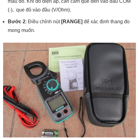
màu đỏ. Khi đo điện áp, cần cắm que đen vào đầu COM
(-), que đỏ vào đầu (V/Ohm).
Bước 2
: Điều chỉnh nút
[RANGE]
để xác định thang đo
mong muốn.