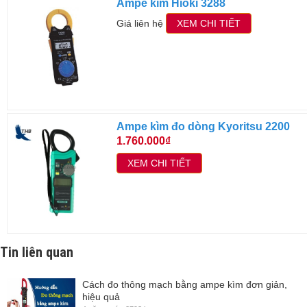
Ampe kìm Hioki 3288
Giá liên hệ
XEM CHI TIẾT
Ampe kìm đo dòng Kyoritsu 2200
1.760.000₫
XEM CHI TIẾT
Tin liên quan
Cách đo thông mạch bằng ampe kìm đơn giản,
hiệu quả