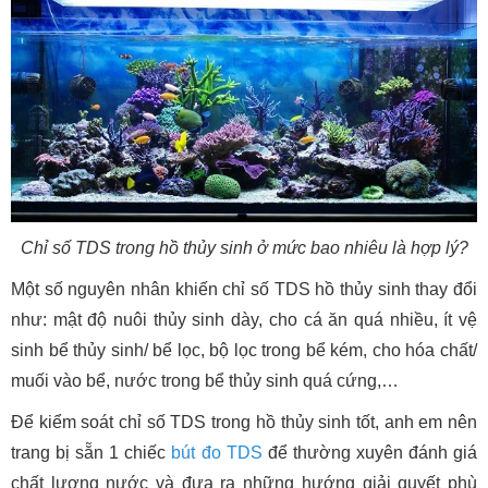
Chỉ số TDS trong hồ thủy sinh ở mức bao nhiêu là hợp lý?
Một số nguyên nhân khiến chỉ số TDS hồ thủy sinh thay đổi
như: mật độ nuôi thủy sinh dày, cho cá ăn quá nhiều, ít vệ
sinh bể thủy sinh/ bể lọc, bộ lọc trong bể kém, cho hóa chất/
muối vào bể, nước trong bể thủy sinh quá cứng,…
Để kiểm soát chỉ số TDS trong hồ thủy sinh tốt, anh em nên
trang bị sẵn 1 chiếc
bút đo TDS
để thường xuyên đánh giá
chất lượng nước và đưa ra những hướng giải quyết phù