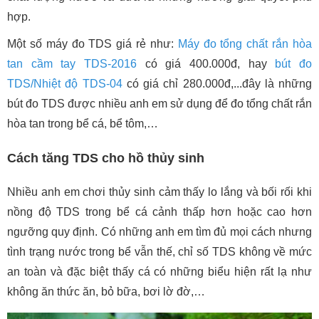
hợp.
Một số máy đo TDS giá rẻ như:
Máy đo tổng chất rắn hòa
tan cầm tay TDS-2016
có giá 400.000đ, hay
bút đo
TDS/Nhiệt độ TDS-04
có giá chỉ 280.000đ,...đây là những
bút đo TDS được nhiều anh em sử dụng để đo tổng chất rắn
hòa tan trong bể cá, bể tôm,…
Cách tăng TDS cho hồ thủy sinh
Nhiều anh em chơi thủy sinh cảm thấy lo lắng và bối rối khi
nồng độ TDS trong bể cá cảnh thấp hơn hoặc cao hơn
ngưỡng quy định. Có những anh em tìm đủ mọi cách nhưng
tình trạng nước trong bể vẫn thế, chỉ số TDS không về mức
an toàn và đặc biệt thấy cá có những biểu hiện rất lạ như
không ăn thức ăn, bỏ bữa, bơi lờ đờ,…