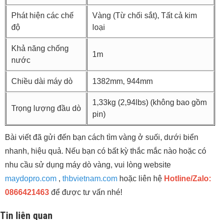
Phát hiện các chế
Vàng (Từ chối sắt), Tất cả kim
độ
loại
Khả năng chống
1m
nước
Chiều dài máy dò
1382mm, 944mm
1,33kg (2,94lbs) (không bao gồm
Trọng lượng đầu dò
pin)
Bài viết đã gửi đến bạn cách tìm vàng ở suối, dưới biển
nhanh, hiệu quả. Nếu bạn có bất kỳ thắc mắc nào hoặc có
nhu cầu sử dụng máy dò vàng, vui lòng website
maydopro.com
,
thbvietnam.com
hoặc liên hệ
Hotline/Zalo:
0866421463
để được tư vấn nhé!
Tin liên quan