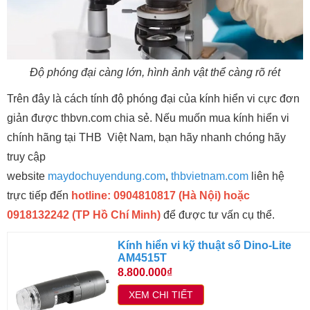
Độ phóng đại càng lớn, hình ảnh vật thể càng rõ rét
Trên đây là cách tính độ phóng đại của kính hiển vi cực đơn
giản được thbvn.com chia sẻ. Nếu muốn mua kính hiển vi
chính hãng tại THB Việt Nam, bạn hãy nhanh chóng hãy
truy cập
website
maydochuyendung.com
,
thbvietnam.com
liên hệ
trực tiếp đến
hotline: 0904810817 (Hà Nội) hoặc
0918132242 (TP Hồ Chí Minh)
để được tư vấn cụ thể.
Kính hiển vi kỹ thuật số Dino-Lite
AM4515T
8.800.000₫
XEM CHI TIẾT