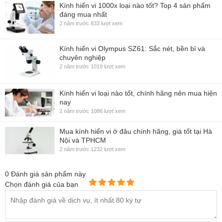
Kính hiển vi 1000x loại nào tốt? Top 4 sản phẩm
đáng mua nhất
2 năm trước
833 lượt xem
Kính hiển vi Olympus SZ61: Sắc nét, bền bỉ và
chuyên nghiệp
2 năm trước
1019 lượt xem
Kính hiển vi loại nào tốt, chính hãng nên mua hiện
nay
2 năm trước
1086 lượt xem
Mua kính hiển vi ở đâu chính hãng, giá tốt tại Hà
Nội và TPHCM
2 năm trước
1232 lượt xem
0
Đánh giá sản phẩm này
Chọn đánh giá của bạn