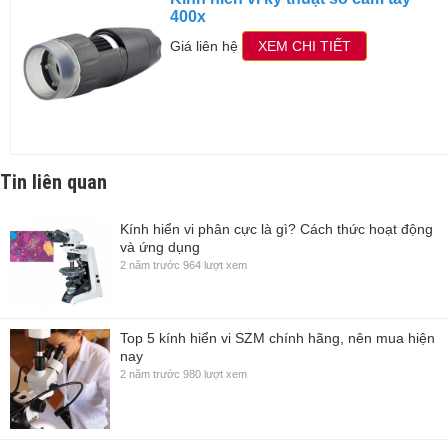
400x
Giá liên hệ
XEM CHI TIẾT
Tin liên quan
Kính hiển vi phân cực là gì? Cách thức hoạt động
và ứng dụng
2 năm trước
964 lượt xem
Top 5 kính hiển vi SZM chính hãng, nên mua hiện
nay
2 năm trước
980 lượt xem