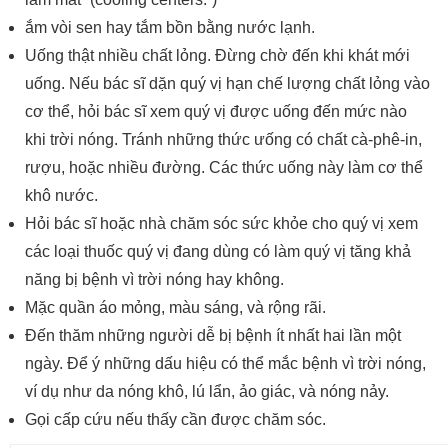
ắm vòi sen hay tắm bồn bằng nước lạnh.
Uống thật nhiều chất lỏng. Đừng chờ đến khi khát mới
uống. Nếu bác sĩ dặn quý vị hạn chế lượng chất lỏng vào
cơ thể, hỏi bác sĩ xem quý vị được uống đến mức nào
khi trời nóng. Tránh những thức ưống có chất cà-phê-in,
rượu, hoặc nhiều đường. Các thức uống này làm cơ thể
khô nước.
Hỏi bác sĩ hoặc nhà chăm sóc sức khỏe cho quý vị xem
các loại thuốc quý vị đang dùng có làm quý vị tăng khả
năng bị bệnh vì trời nóng hay không.
Mặc quần áo mỏng, màu sáng, và rộng rãi.
Đến thăm những người dễ bị bệnh ít nhất hai lần một
ngày. Để ý những dấu hiệu có thể mắc bệnh vì trời nóng,
ví dụ như da nóng khô, lú lẩn, ảo giác, và nóng nảy.
Gọi cấp cứu nếu thấy cần được chăm sóc.