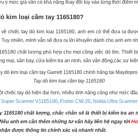
ưu ý mức giá vẫn có khả năng thay đổi tùy vào từng thời điểm 
ò kim loại cầm tay 1165180?
 về chiếc tay dò kim loại 1165180, anh em có thể đưa ra đượ
g. Tuy nhiên, mình vẫn sẽ đưa ra lời khuyên dành cho anh em n
165180 chất lượng phù hợp cho mọi công việc dò tìm. Thiết b
ơng mại, sân bay, cửa kiểm tra an ninh, sân vận động,các sự k
Tay dò kim loại cầm tay 1165180
 chiếc tay dò hiện đại hơn, nhiều tính năng cũng như mức đầu
:
Super Scanner V1165190
,
Fisher CW-20
,
Nokta Ultra Scanner
y 1165180 chất lượng, chắc chắn sẽ là thiết bị kiểm tra an
 Nếu anh em cần thêm những tư vấn hãy liên hệ ngay tới
Ho
nhận được thông tin chính xác và nhanh nhất.