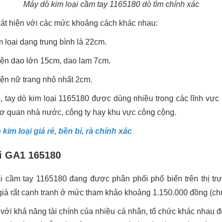
Máy dò kim loại cầm tay 1165180 dò tìm chính xác
át hiện với các mức khoảng cách khác nhau:
 loại dạng trung bình là 22cm.
iện dao lớn 15cm, dao lam 7cm.
ện nữ trang nhỏ nhất 2cm.
 tay dò kim loại 1165180 được dùng nhiều trong các lĩnh vực k
 cơ quan nhà nước, công ty hay khu vực công cộng.
 kim loại giá rẻ, bền bỉ, rà chính xác
ại GA1 165180
ại cầm tay 1165180 đang được phân phối phổ biến trên thị t
iá rất cạnh tranh ở mức tham khảo khoảng 1.150.000 đồng (ch
ới khả năng tài chính của nhiều cá nhân, tổ chức khác nhau để 