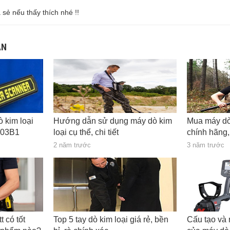
a sẻ nếu thấy thích nhé !!
AN
ò kim loại
Hướng dẫn sử dụng máy dò kim
Mua máy dò
003B1
loại cụ thể, chi tiết
chính hãng
2 năm trước
3 năm trước
t có tốt
Top 5 tay dò kim loại giá rẻ, bền
Cấu tạo và 