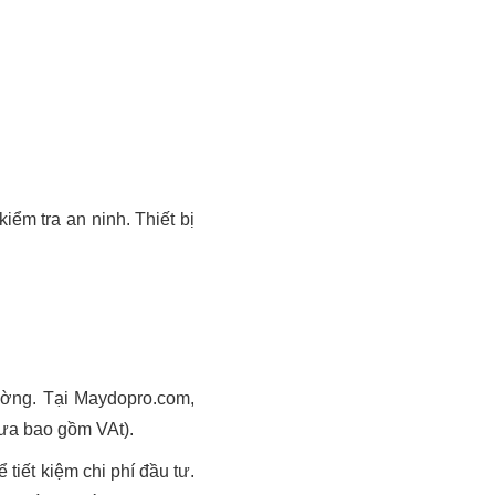
iểm tra an ninh. Thiết bị
rường. Tại Maydopro.com,
ưa bao gồm VAt).
tiết kiệm chi phí đầu tư.