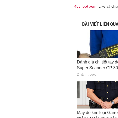
483 lượt xem
, Like và chi
BÀI VIẾT LIÊN QU
Đánh giá chi tiết tay d
Super Scanner GP 3
2 năm trước
Máy dò kim loại Garret