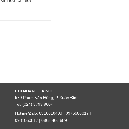
im loại chi tiết
CHI NHÁNH HÀ NỘI
579 Phạm Văn Đồng, P. Xuân Đỉnh
Tel: (024) 3793 8604
Hotline/Zalo: 0916610499 | 0976606017 |
0981060817 | 0865 466 689