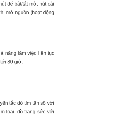
t để bật/tắt mở, nút cài
khi mở nguồn (hoạt động
ả năng làm việc liên tục
tới 80 giờ.
yên tắc dò tìm tần số với
im loại, đồ trang sức với