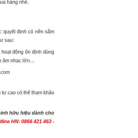
mua hàng nhé.
c quyết định có nên sắm
hư sau:
ị hoạt động ổn định dùng
iện âm nhạc lớn…
 tư cao có thể tham khảo
 ninh hữu hiệu dành cho
tline HN: 0866 421 463 -