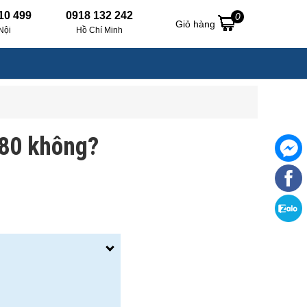
10 499
0918 132 242
0
Giỏ hàng
Nội
Hồ Chí Minh
180 không?