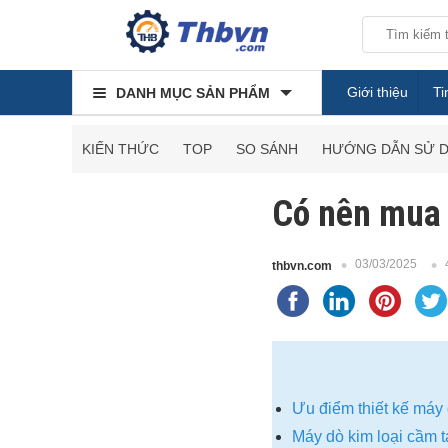
Giới thiệu
Ti
DANH MỤC SẢN PHẨM
KIẾN THỨC
TOP
SO SÁNH
HƯỚNG DẪN SỬ 
Có nên mua 
03/03/2025
thbvn.com
Ưu điểm thiết kế máy
Máy dò kim loại cầm t