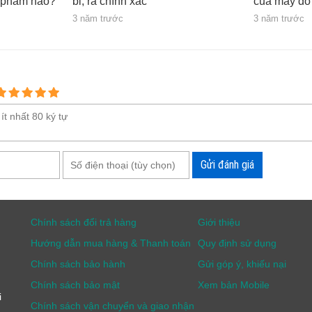
 phẩm nào?
bỉ, rà chính xác
của máy dò k
3 năm trước
3 năm trước
Gửi đánh giá
Chính sách đổi trả hàng
Giới thiệu
Hướng dẫn mua hàng & Thanh toán
Quy định sử dụng
Chính sách bảo hành
Gửi góp ý, khiếu nại
Chính sách bảo mật
Xem bản Mobile
i
Chính sách vận chuyển và giao nhận