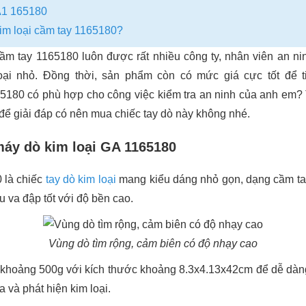
GA1 165180
im loại cầm tay 1165180?
ầm tay 1165180 luôn được rất nhiều công ty, nhân viên an ni
loại nhỏ. Đồng thời, sản phẩm còn có mức giá cực tốt để ti
5180 có phù hợp cho công việc kiểm tra an ninh của anh em
để giải đáp có nên mua chiếc tay dò này không nhé.
máy dò kim loại GA 1165180
 là chiếc
tay dò kim loại
mang kiểu dáng nhỏ gọn, dạng cầm tay
u va đập tốt với độ bền cao.
Vùng dò tìm rộng, cảm biên có độ nhạy cao
khoảng 500g với kích thước khoảng 8.3x4.13x42cm để dễ dàng
a và phát hiện kim loại.