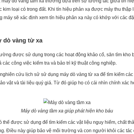
 máy dò vàng tầm xa thường dựa trên sự tương tác giữa tín hiệ
c kim loại có trong đất. Khi tín hiệu phản xạ được máy thu thập l
ng máy sẽ xác định xem tín hiệu phản xạ này có khớp với các đ
 dò vàng từ xa
ường được sử dụng trong các hoạt động khảo cổ, săn tìm kho b
 các công việc kiểm tra và bảo trì kỹ thuật công nghiệp.
nghiên cứu lịch sử sử dụng máy dò vàng từ xa để tìm kiếm các 
o vật và tài liệu quý giá. Từ đó giúp họ có cái nhìn chính xác 
Máy dò vàng tầm xa giúp phát hiện kho báu
 thể được sử dụng để tìm kiếm các vật liệu nguy hiểm, chất thải
g. Điều này giúp bảo vệ môi trường và con người khỏi các tác 