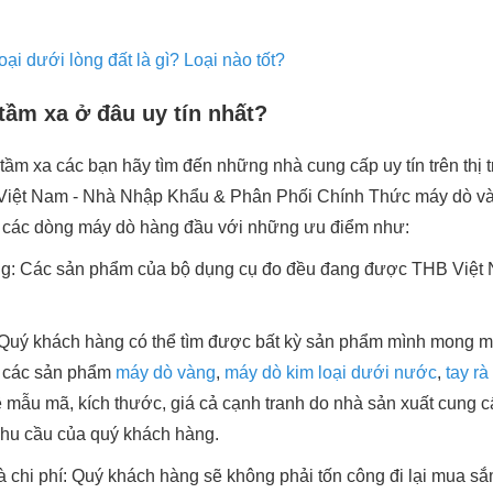
ại dưới lòng đất là gì? Loại nào tốt?
ầm xa ở đâu uy tín nhất?
ầm xa các bạn hãy tìm đến những nhà cung cấp uy tín trên thị 
Việt Nam - Nhà Nhập Khẩu & Phân Phối Chính Thức máy dò và
 các dòng máy dò hàng đầu với những ưu điểm như:
g: Các sản phẩm của bộ dụng cụ đo đều đang được THB Việt
Quý khách hàng có thể tìm được bất kỳ sản phẩm mình mong mu
ủ các sản phẩm
máy dò vàng
,
máy dò kim loại dưới nước
,
tay rà
 mẫu mã, kích thước, giá cả cạnh tranh do nhà sản xuất cung 
hu cầu của quý khách hàng.
 và chi phí: Quý khách hàng sẽ không phải tốn công đi lại mua