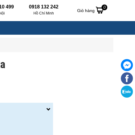
10 499
0918 132 242
0
Giỏ hàng
Nội
Hồ Chí Minh
xa