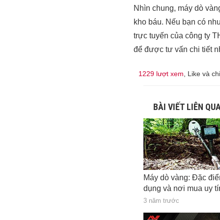
Nhìn chung, máy dò vàng
kho báu. Nếu bạn có nhu
trực tuyến của công ty 
để được tư vấn chi tiết n
1229 lượt xem
, Like và ch
BÀI VIẾT LIÊN QU
Máy dò vàng: Đặc đi
dụng và nơi mua uy tí
3 năm trước