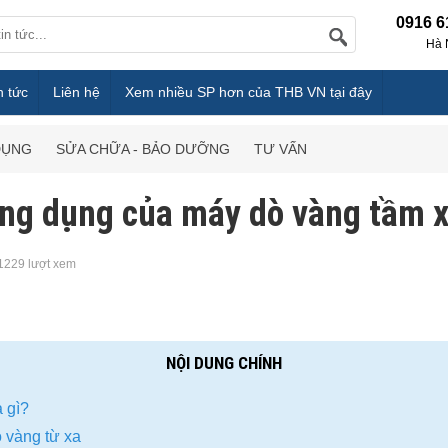
0916 6
Hà 
n tức
Liên hệ
Xem nhiều SP hơn của THB VN tại đây
DỤNG
SỬA CHỮA - BẢO DƯỠNG
TƯ VẤN
ng dụng của máy dò vàng tầm 
1229 lượt xem
NỘI DUNG CHÍNH
 gì?
 vàng từ xa