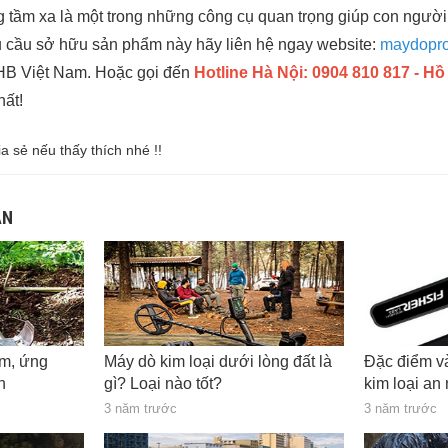
 tầm xa là một trong những công cụ quan trọng giúp con người
 cầu sở hữu sản phẩm này hãy liên hệ ngay website:
maydopr
THB Việt Nam. Hoặc gọi đến
Hotline Hà Nội: 0904 810 817 - Hồ
hất!
ia sẻ nếu thấy thích nhé !!
AN
ểm, ứng
Máy dò kim loại dưới lòng đất là
Đặc điểm v
n
gì? Loại nào tốt?
kim loại an 
3 năm trước
3 năm trước