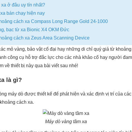
xa ở đâu uy tín nhất?
 xa bán chạy hiện nay
 khoảng cách xa Compass Long Range Gold 24-1000
ng, bạc từ xa Bionic X4 OKM Đức
khoảng cách xa Zeus Area Scanning Device
ác mỏ vàng, bảo vật cổ đại hay những di chỉ quý giá từ khoảng
ành công cụ hỗ trợ đắc lực cho các nhà khảo cổ hay người đam
êm về thiết bị này qua bài viết sau nhé!
a là gì?
ng máy dò được thiết kế để phát hiện và xác định vị trí của cá
ừ khoảng cách xa.
Máy dò vàng tầm xa