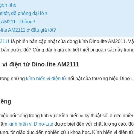
 gọn nhẹ
 tốt, độ phóng đại lớn
te AM2111 không?
o-lite AM2111 ở đâu giá tốt?
M2111
là phiên bản cập nhật của dòng kính Dino-lite AM2011. Vậy d
bản trước đó? Cùng đánh giá chi tiết thiết bị quan sát này trong
̉n vi điện tử Dino-lite AM2111
 trong những
kính hiển vi điện tử
nổi bật của thương hiệu Dino-L
iếng
iệu nổi tiếng trong lĩnh vực kính hiển vi kỹ thuật số, được nhiề
phẩm
kính hiển vi Dino-Lite
được biết đến với chất lượng cao, đ
ụng, từ giáo dục đến nghiên cứu khoa học. Kính hiển vi điện t