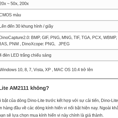
20x ~ 50x, 200x
CMOS màu
Lên đến 30 khung hình / giây
DinoCapture2.0: BMP, GIF, PNG, MNG, TIF, TGA, PCX, WBMP,
RAS, PNM , DinoXcope: PNG, JPEG
4 đèn LED trắng chiếu sáng
Windows 10, 8, 7, Vista, XP , MAC OS 10.4 trở lên
-Lite AM2111 không?
i bật của dòng Dino-Lite trước kết hợp với sự cải tiến, Dino-L
 hàng đầu về các dòng kính hiển vi nổi bật hiện nay. Ngoài kha
ạn sẽ lựa chọn mua kính hiển vi này chính là giá thành.