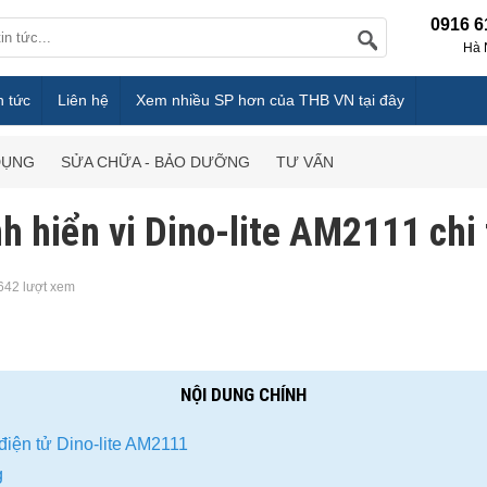
0916 6
Hà 
n tức
Liên hệ
Xem nhiều SP hơn của THB VN tại đây
DỤNG
SỬA CHỮA - BẢO DƯỠNG
TƯ VẤN
́nh hiển vi Dino-lite AM2111 chi t
642 lượt xem
NỘI DUNG CHÍNH
i điện tử Dino-lite AM2111
ng