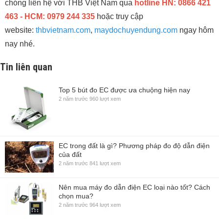
chóng liên hệ với THB Việt Nam qua
hotline HN: 0866 421
463 - HCM: 0979 244 335
hoặc truy cập
website:
thbvietnam.com
,
maydochuyendung.com
ngay hôm
nay nhé.
Tin liên quan
Top 5 bút đo EC được ưa chuộng hiện nay
2 năm trước
960 lượt xem
EC trong đất là gì? Phương pháp đo độ dẫn điện
của đất
2 năm trước
841 lượt xem
Nên mua máy đo dẫn điện EC loại nào tốt? Cách
chọn mua?
2 năm trước
964 lượt xem