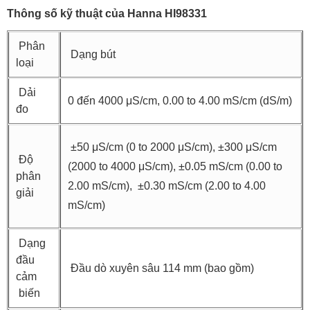
Thông số kỹ thuật của Hanna HI98331
Phân
Dạng bút
loại
Dải
0 đến 4000 μS/cm, 0.00 to 4.00 mS/cm (dS/m)
đo
±50 μS/cm (0 to 2000 μS/cm), ±300 μS/cm
Độ
(2000 to 4000 μS/cm), ±0.05 mS/cm (0.00 to
phân
2.00 mS/cm), ±0.30 mS/cm (2.00 to 4.00
giải
mS/cm)
Dạng
đầu
Đầu dò xuyên sâu 114 mm (bao gồm)
cảm
biến