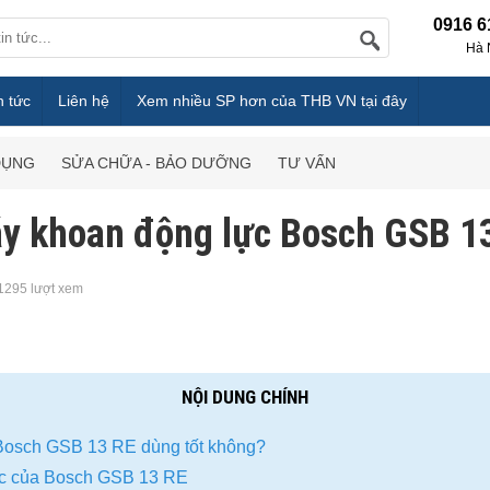
0916 6
Hà 
n tức
Liên hệ
Xem nhiều SP hơn của THB VN tại đây
DỤNG
SỬA CHỮA - BẢO DƯỠNG
TƯ VẤN
y khoan động lực Bosch GSB 1
1295 lượt xem
NỘI DUNG CHÍNH
Bosch GSB 13 RE dùng tốt không?
ệc của Bosch GSB 13 RE