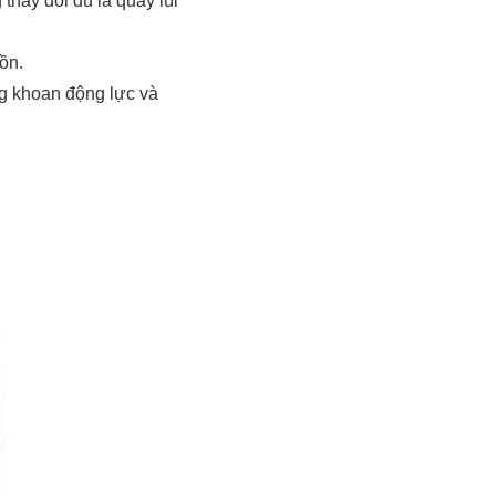
thay đổi dù là quay lùi
ồn.
g khoan động lực và