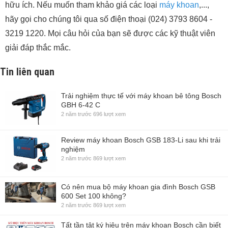
hữu ích. Nếu muốn tham khảo giá các loại
máy khoan
,...,
hãy gọi cho chúng tôi qua số điện thoại (024) 3793 8604 -
3219 1220. Mọi câu hỏi của bạn sẽ được các kỹ thuật viên
giải đáp thắc mắc.
Tin liên quan
Trải nghiệm thực tế với máy khoan bê tông Bosch
GBH 6-42 C
2 năm trước
696 lượt xem
Review máy khoan Bosch GSB 183-Li sau khi trải
nghiệm
2 năm trước
869 lượt xem
Có nên mua bộ máy khoan gia đình Bosch GSB
600 Set 100 không?
2 năm trước
869 lượt xem
Tất tần tật ký hiệu trên máy khoan Bosch cần biết