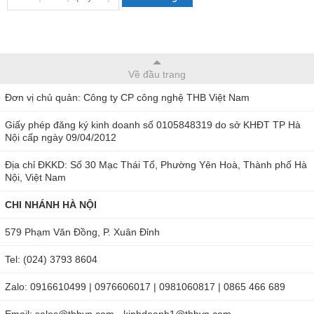
Về đầu trang
Đơn vị chủ quản: Công ty CP công nghệ THB Việt Nam
Giấy phép đăng ký kinh doanh số 0105848319 do sở KHĐT TP Hà
Nội cấp ngày 09/04/2012
Địa chỉ ĐKKD: Số 30 Mạc Thái Tổ, Phường Yên Hoà, Thành phố Hà
Nội, Việt Nam
CHI NHÁNH HÀ NỘI
579 Phạm Văn Đồng, P. Xuân Đỉnh
Tel: (024) 3793 8604
Zalo: 0916610499 | 0976606017 | 0981060817 | 0865 466 689
Email: sales@thbvn.com - kinhdoanh1@thbvn.com