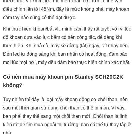
thước trục vít 7mm, lực mô men xoắn cực lớn có thể vặn
điều chỉnh lên tới 45Nm, đây là mức không phải máy khoan
cầm tay nào cũng có thể đạt được.
Khi thực hiện khoan/bắt vít, mình cảm thấy rất tuyệt vời vì tốc
độ khoan dựa vào lực bấm cò trên công tắc, dễ dàng khi
thực hiện. Khi nhả cò, máy sẽ dừng (tắt) ngay, rất nhạy bén.
Đèn led tự động sáng khi bạn nhấn cò hoạt động, đảm bảo
mọi lúc mọi nơi, máy đều đảm bảo thực hiện chính xác nhất.
Có nên mua máy khoan pin Stanley SCH20C2K
không?
Tuy nhiên thì đây là loại máy khoan động cơ chổi than, nên
sau một thời gian sử dụng chổi than có thể bị mòn. Vì vậy,
bạn phải thay thế sang một chổi than mới. Chổi than là linh
kiện rất dễ tìm mua ngoài thị trường, bạn có thể tự thay lắp ở
nhà.