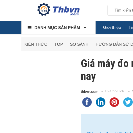
Giới thiệu
Ti
DANH MỤC SẢN PHẨM
KIẾN THỨC
TOP
SO SÁNH
HƯỚNG DẪN SỬ 
Giá máy đo n
nay
02/05/2024
thbvn.com