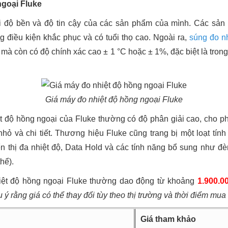
ngoại Fluke
i độ bền và độ tin cậy của các sản phẩm của mình. Các sả
g điều kiện khắc phục và có tuổi thọ cao. Ngoài ra,
súng đo n
 mà còn có độ chính xác cao ± 1 °C hoặc ± 1%, đặc biệt là trong 
Giá máy đo nhiệt độ hồng ngoại Fluke
t độ hồng ngoại của Fluke thường có độ phân giải cao, cho 
nhỏ và chi tiết. Thương hiệu Fluke cũng trang bị một loạt tính
iển thị đa nhiệt độ, Data Hold và các tính năng bổ sung như đè
hể).
iệt độ hồng ngoại Fluke thường dao động từ khoảng
1.900.0
 ý rằng giá có thể thay đổi tùy theo thị trường và thời điểm mua
Giá tham khảo