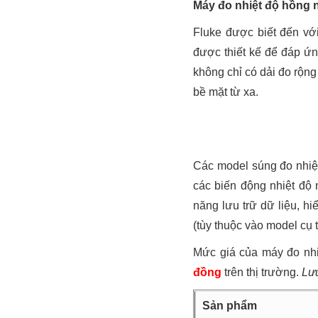
Máy đo nhiệt độ hồng 
Fluke được biết đến vớ
được thiết kế để đáp ứn
không chỉ có dải đo rộng
bề mặt từ xa.
Các model súng đo nhiệ
các biến động nhiệt độ 
năng lưu trữ dữ liệu, h
(tùy thuộc vào model cụ t
Mức giá của máy đo nh
đồng
trên thị trường.
Lưu
Sản phẩm