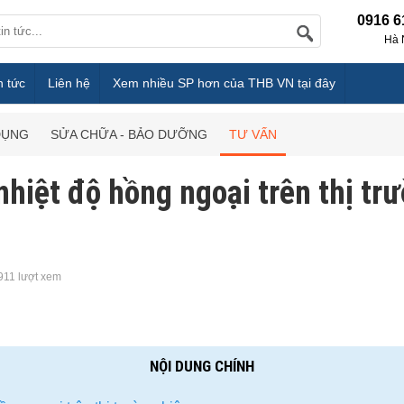
0916 6
Hà 
n tức
Liên hệ
Xem nhiều SP hơn của THB VN tại đây
DỤNG
SỬA CHỮA - BẢO DƯỠNG
TƯ VẤN
hiệt độ hồng ngoại trên thị tr
911 lượt xem
NỘI DUNG CHÍNH