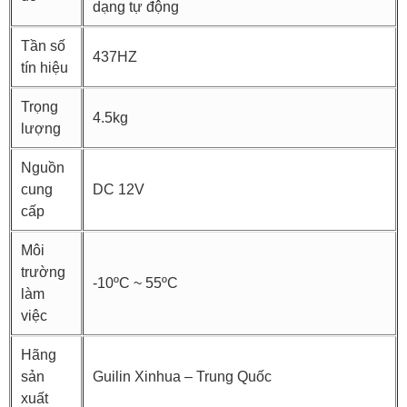
dạng tự động
Tần số
437HZ
tín hiệu
Trọng
4.5kg
lượng
Nguồn
cung
DC 12V
cấp
Môi
trường
-10ºC ~ 55ºC
làm
việc
Hãng
sản
Guilin Xinhua – Trung Quốc
xuất