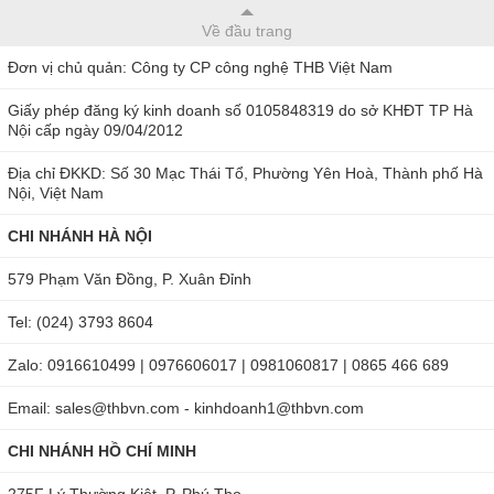
Về đầu trang
Đơn vị chủ quản: Công ty CP công nghệ THB Việt Nam
Giấy phép đăng ký kinh doanh số 0105848319 do sở KHĐT TP Hà
Nội cấp ngày 09/04/2012
Địa chỉ ĐKKD: Số 30 Mạc Thái Tổ, Phường Yên Hoà, Thành phố Hà
Nội, Việt Nam
CHI NHÁNH HÀ NỘI
579 Phạm Văn Đồng, P. Xuân Đỉnh
Tel: (024) 3793 8604
Zalo: 0916610499 | 0976606017 | 0981060817 | 0865 466 689
Email: sales@thbvn.com - kinhdoanh1@thbvn.com
CHI NHÁNH HỒ CHÍ MINH
275F Lý Thường Kiệt, P. Phú Thọ