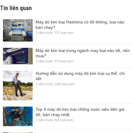
Tin liên quan
Máy dò kim loại Hashima có tốt không, loại nào
bán chạy?
2 năm trước
727 lượt xem
Máy dò kim loại trong ngành may loại nào tốt, nên
mua?
2 năm trước
972 lượt xem
Hướng dẫn sử dụng máy dò kim loại cụ thể, chi
tiết
2 năm trước
1199 lượt xem
Top 4 máy dò kim loại chống nước siêu bền giá
tốt, bán chạy nhất
2 năm trước
911 lượt xem