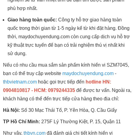
phù hợp nhất.
Giao hàng toàn quốc:
Công ty hỗ trợ giao hàng toàn
quốc trong thời gian từ 1-5 ngày kể từ khi đặt hàng. Đồng
thời, maydochuyendung.com còn cung cấp dịch vụ hỗ trợ
kỹ thuật trực tuyến để bạn có trải nghiệm thú vị nhất khi
sử dụng.
Nếu có nhu cầu mua sắm sản phẩm kính hiển vi SZM7045,
bạn có thể truy cập website
maydochuyendung.com
-
thbvietnam.com
hoặc gọi trực tiếp đến
hotline HN:
0904810817 - HCM: 0979244335
để được tư vấn. Ngoài ra,
khách hàng có thể đến trực tiếp cửa hàng theo địa chỉ:
Hà Nội:
Số 30 Mạc Thái Tổ, P. Yên Hòa, Q. Cầu Giấy
TP Hồ Chí Minh:
275F Lý Thường Kiệt, P. 15, Quận 11
Như vậy,
thbvn.com
đã đánh giá chi tiết kính hiển vi