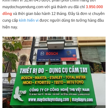
Kính hiển vi SZM7045 được phân phối chính hãng bởi
maydochuyendung.com với giá thành ưu đãi chỉ
3.950.000
đồng
và thời gian bảo hành 12 tháng. Đây là đơn vị chuyên
cung cấp
kính hiển vi
được người dùng tin tưởng hàng đầu
hiện nay.