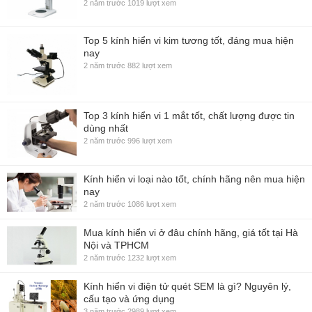
2 năm trước
1019 lượt xem
Top 5 kính hiển vi kim tương tốt, đáng mua hiện
nay
2 năm trước
882 lượt xem
Top 3 kính hiển vi 1 mắt tốt, chất lượng được tin
dùng nhất
2 năm trước
996 lượt xem
Kính hiển vi loại nào tốt, chính hãng nên mua hiện
nay
2 năm trước
1086 lượt xem
Mua kính hiển vi ở đâu chính hãng, giá tốt tại Hà
Nội và TPHCM
2 năm trước
1232 lượt xem
Kính hiển vi điện tử quét SEM là gì? Nguyên lý,
cấu tạo và ứng dụng
3 năm trước
2989 lượt xem