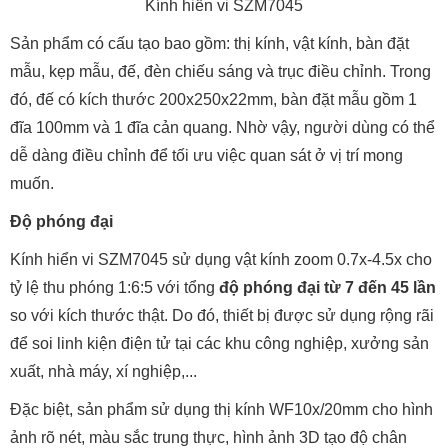
Kính hiển vi SZM7045
Sản phẩm có cấu tạo bao gồm: thị kính, vật kính, bàn đặt
mẫu, kẹp mẫu, đế, đèn chiếu sáng và trục điều chỉnh. Trong
đó, đế có kích thước 200x250x22mm, bàn đặt mẫu gồm 1
đĩa 100mm và 1 đĩa cản quang. Nhờ vậy, người dùng có thể
dễ dàng điều chỉnh để tối ưu việc quan sát ở vị trí mong
muốn.
Độ phóng đại
Kính hiển vi SZM7045 sử dụng vật kính zoom 0.7x-4.5x cho
tỷ lệ thu phóng 1:6:5 với tổng
độ phóng đại từ 7 đến 45 lần
so với kích thước thật. Do đó, thiết bị được sử dụng rộng rãi
để soi linh kiện điện tử tại các khu công nghiệp, xưởng sản
xuất, nhà máy, xí nghiệp,...
Đặc biệt, sản phẩm sử dụng thị kính WF10x/20mm cho hình
ảnh rõ nét, màu sắc trung thực, hình ảnh 3D tạo độ chân