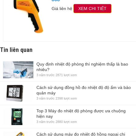
Giá liên hệ
XEM CHI TIẾT
Tin liên quan
Quy định nhiệt độ phòng thí nghiệm thấp là bao
nhiêu?
3 năm trước
2871 lượt xem
Cách sử dụng đồng hồ đo nhiệt độ độ ẩm và bảo
quản máy
3 năm trước
2398 lượt xem
Top 3 Máy đo nhiệt độ phòng được ưa chuộng
hiện nay
3 năm trước
2880 lượt xem
Cách sử dụng máy đo nhiệt độ hồng ngoại chi