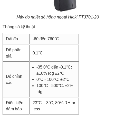
Máy đo nhiệt độ hồng ngoại Hioki FT3701-20
Thông số kỹ thuật
Dải đo
-60 đến 760°C
Độ phân
0.1°C
giải
-35.0°C đến -0.1°C:
±10% rdg ±2°C
Độ chính
0°C - 100°C: ±2°C
xác
100°C - 500°C: ±2%
rdg
Điều kiện
23°C ± 3°C, 80% RH or
đảm bảo
less