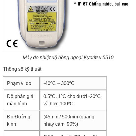
Máy đo nhiệt độ hồng ngoại Kyoritsu 5510
Thông số kỹ thuật
Phạm vi đo
-40ºC ~ 300ºC
Độ phân giải
0.5ºC. 1ºC cho dưới -20ºC
màn hình
và hơn 100ºC
Đo Đường
(45mm / 500mm (quang
kính
nhạy cảm: 90%)