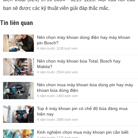
bạn sẽ được các kỹ thuật viên giải đáp thắc mắc.
Tin liên quan
Nên chọn máy khoan dùng điện hay máy khoan
pin Bosch?
4 năm trước
1138 lượt xem
Nên chọn máy khoan búa Total, Bosch hay
Makita?
4 năm trước
2504 lượt xem
Nên chọn mua máy khoan búa dùng pin hay máy
khoan búa dùng điện
4 năm trước
1483 lượt xem
Top 4 máy khoan pin có chế độ búa đáng mua
hiện nay
4 năm trước
1885 lượt xem
Kinh nghiệm chọn mua máy khoan pin cần biết
4 năm trước
1276 lượt xem