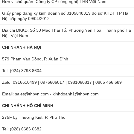
Đơn vị chủ quản: Công ty CP công nghệ THB Việt Nam
Giấy phép đăng ký kinh doanh số 0105848319 do sở KHĐT TP Hà
Nội cấp ngày 09/04/2012
Địa chỉ ĐKKD: Số 30 Mạc Thái Tổ, Phường Yên Hoà, Thành phố Hà
Nội, Việt Nam
CHI NHÁNH HÀ NỘI
579 Phạm Văn Đồng, P. Xuân Đỉnh
Tel: (024) 3793 8604
Zalo: 0916610499 | 0976606017 | 0981060817 | 0865 466 689
Email: sales@thbvn.com - kinhdoanh1@thbvn.com
CHI NHÁNH HỒ CHÍ MINH
275F Lý Thường Kiệt, P. Phú Thọ
Tel: (028) 6686 0682